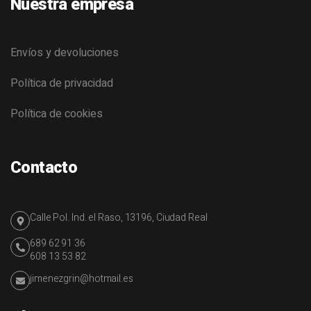
Nuestra empresa
Envíos y devoluciones
Política de privacidad
Política de cookies
Contacto
Calle Pol. Ind. el Raso, 13196, Ciudad Real
689 62 91 36
608 13 53 82
jimenezgrin@hotmail.es