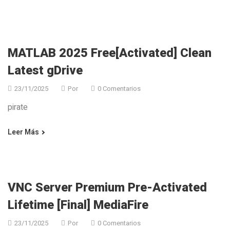
MATLAB 2025 Free[Activated] Clean
Latest gDrive
23/11/2025
Por
0 Comentarios
pirate
Leer Más
VNC Server Premium Pre-Activated
Lifetime [Final] MediaFire
23/11/2025
Por
0 Comentarios