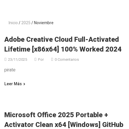
Inicio
/
2025
/ Noviembre
Adobe Creative Cloud Full-Activated
Lifetime [x86x64] 100% Worked 2024
23/11/2025
Por
0 Comentarios
pirate
Leer Más
Microsoft Office 2025 Portable +
Activator Clean x64 [Windows] GitHub