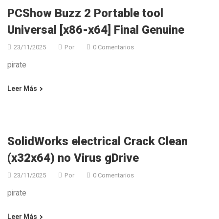
PCShow Buzz 2 Portable tool
Universal [x86-x64] Final Genuine
23/11/2025
Por
0 Comentarios
pirate
Leer Más
SolidWorks electrical Crack Clean
(x32x64) no Virus gDrive
23/11/2025
Por
0 Comentarios
pirate
Leer Más