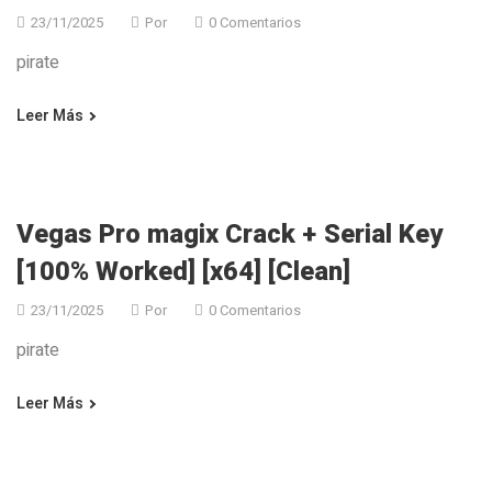
23/11/2025
Por
0 Comentarios
pirate
Leer Más
Vegas Pro magix Crack + Serial Key
[100% Worked] [x64] [Clean]
23/11/2025
Por
0 Comentarios
pirate
Leer Más