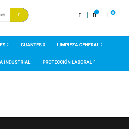
0
0
rías
ES
GUANTES
LIMPIEZA GENERAL
A INDUSTRIAL
PROTECCIÓN LABORAL