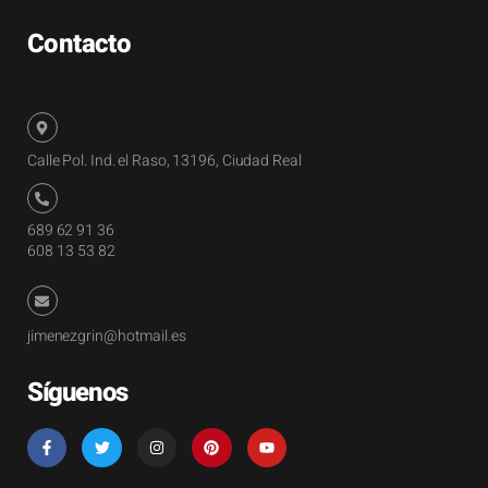
Contacto
Calle Pol. Ind. el Raso, 13196, Ciudad Real
689 62 91 36
608 13 53 82
jimenezgrin@hotmail.es
Síguenos