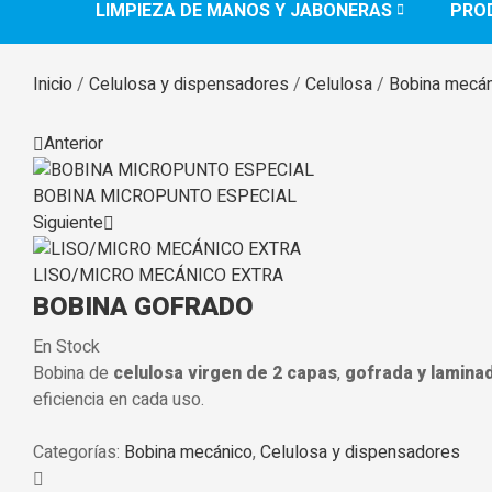
LIMPIEZA DE MANOS Y JABONERAS
PRO
Inicio
/
Celulosa y dispensadores
/
Celulosa
/
Bobina mecán
Anterior
BOBINA MICROPUNTO ESPECIAL
Siguiente
LISO/MICRO MECÁNICO EXTRA
BOBINA GOFRADO
Disponibilidad:
En Stock
Bobina de
celulosa virgen de 2 capas
,
gofrada y lamina
eficiencia en cada uso.
Categorías:
Bobina mecánico
,
Celulosa y dispensadores