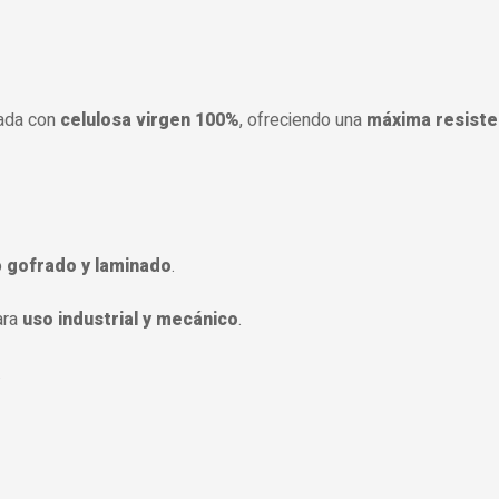
cada con
celulosa virgen 100%
, ofreciendo una
máxima resiste
o
gofrado y laminado
.
ara
uso industrial y mecánico
.
.