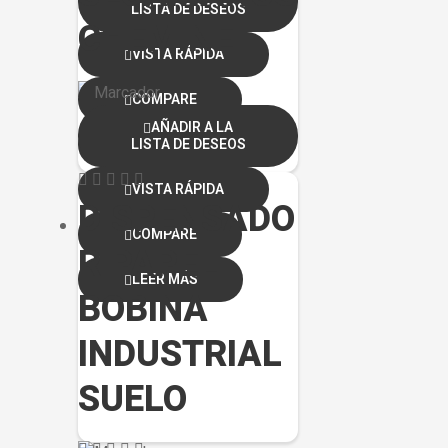
LISTA DE DESEOS
CHEMINE
VISTA RÁPIDA
COMPARE
AÑADIR A LA
LISTA DE DESEOS
LEER MÁS
VISTA RÁPIDA
DISPENSADO
COMPARE
R PAPEL
LEER MÁS
BOBINA
INDUSTRIAL
SUELO