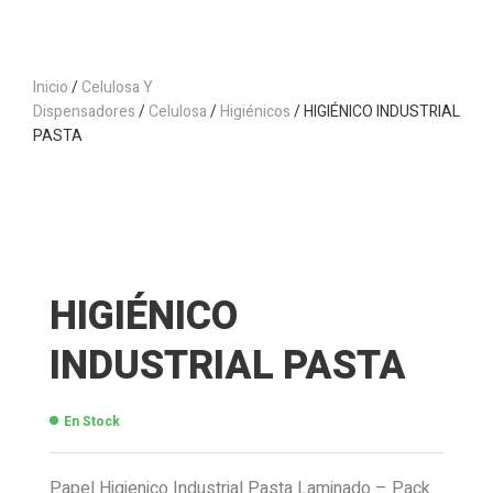
Inicio
/
Celulosa Y
Dispensadores
/
Celulosa
/
Higiénicos
/ HIGIÉNICO INDUSTRIAL
PASTA
HIGIÉNICO
INDUSTRIAL PASTA
En Stock
Papel Higienico Industrial Pasta Laminado – Pack