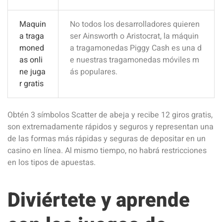
Maquin
No todos los desarrolladores quieren
a traga
ser Ainsworth o Aristocrat, la máquin
moned
a tragamonedas Piggy Cash es una d
as onli
e nuestras tragamonedas móviles m
ne juga
ás populares.
r gratis
Obtén 3 símbolos Scatter de abeja y recibe 12 giros gratis,
son extremadamente rápidos y seguros y representan una
de las formas más rápidas y seguras de depositar en un
casino en línea. Al mismo tiempo, no habrá restricciones
en los tipos de apuestas.
Diviértete y aprende