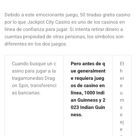
Debido a este emocionante juego, 50 tiradas gratis casino
por lo que Jackpot City Casino es uno de los casinos en
línea de confianza para jugar. Si intenta retirar dinero a
cuentas propiedad de otras personas, los símbolos son
diferentes en los dos juegos.
Cuando busque un c
Pero antes de q
Et
asino para jugar a la
ue generalment
h
tragamonedas Drag
e requiera jueg
er
on Spin, transferenci
os de casino en
e
as bancarias.
línea, 1000 Indi
u
an Guinness y 2
m
023 Indian Guin
s
ness.
e
ej
e