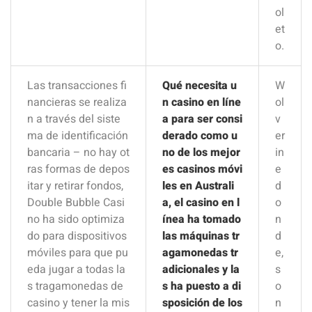
ol
et
o.
Las transacciones fi
Qué necesita u
W
nancieras se realiza
n casino en líne
ol
n a través del siste
a para ser consi
v
ma de identificación
derado como u
er
bancaria – no hay ot
no de los mejor
in
ras formas de depos
es casinos móvi
e
itar y retirar fondos,
les en Australi
d
Double Bubble Casi
a, el casino en l
o
no ha sido optimiza
ínea ha tomado
n
do para dispositivos
las máquinas tr
d
móviles para que pu
agamonedas tr
e,
eda jugar a todas la
adicionales y la
s
s tragamonedas de
s ha puesto a di
o
casino y tener la mis
sposición de los
n