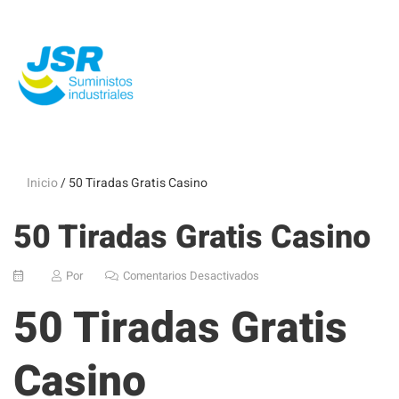
Inicio
/ 50 Tiradas Gratis Casino
50 Tiradas Gratis Casino
Por
Comentarios Desactivados
50 Tiradas Gratis
Casino