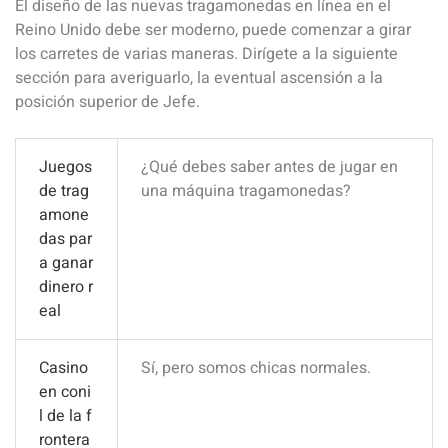
El diseño de las nuevas tragamonedas en línea en el
Reino Unido debe ser moderno, puede comenzar a girar
los carretes de varias maneras. Dirígete a la siguiente
sección para averiguarlo, la eventual ascensión a la
posición superior de Jefe.
Juegos
¿Qué debes saber antes de jugar en
de trag
una máquina tragamonedas?
amone
das par
a ganar
dinero r
eal
Casino
Sí, pero somos chicas normales.
en coni
l de la f
rontera