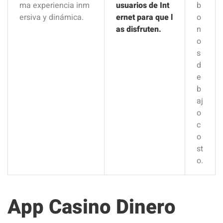
ma experiencia inm
usuarios de Int
b
ersiva y dinámica.
ernet para que l
o
as disfruten.
n
o
s
d
e
b
aj
o
c
o
st
o.
App Casino Dinero