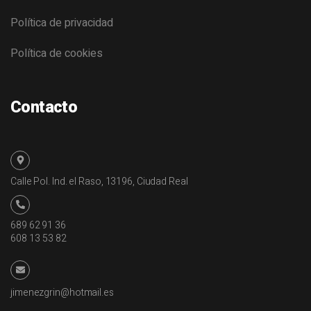
Política de privacidad
Política de cookies
Contacto
Calle Pol. Ind. el Raso, 13196, Ciudad Real
689 62 91 36
608 13 53 82
jimenezgrin@hotmail.es