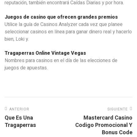
reputación, también encontrará Caídas Diarias y por hora.
Juegos de casino que ofrecen grandes premios
Utilice la guía de Casinos Analyzer cada vez que planee
seleccionar casinos en línea para ganar dinero real y hacerlo
bien, Loki y.
Tragaperras Online Vintage Vegas
Nombres para casinos en el día de las elecciones de
juegos de apuestas.
ANTERIOR
SIGUIENTE
Que Es Una
Mastercard Casino
Tragaperras
Codigo Promocional Y
Bonus Code