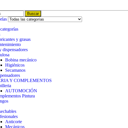
Buscar
rías
 categorías
s
ricantes y grasas
tenimiento
y dispensadores
ulosa
Bobina mecánico
Higiénicos
Secamanos
pensadores
ERIA Y COMPLEMENTOS
illeria
AUTOMOCIÓN
plementos Pintura
ngos
echables
fesionales
Anticorte
Mecánicos