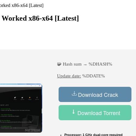
orked x86-x64 [Latest]
% Worked x86-x64 [Latest]
🧩 Hash sum → %DHASH%
Update date:
%DDATE%
Download Crack
Download Torrent
Processor:
1 GHz dual-core required