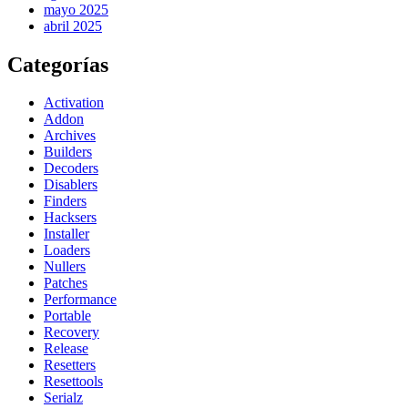
mayo 2025
abril 2025
Categorías
Activation
Addon
Archives
Builders
Decoders
Disablers
Finders
Hacksers
Installer
Loaders
Nullers
Patches
Performance
Portable
Recovery
Release
Resetters
Resettools
Serialz