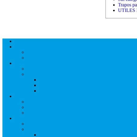
Trapos par
UTILES