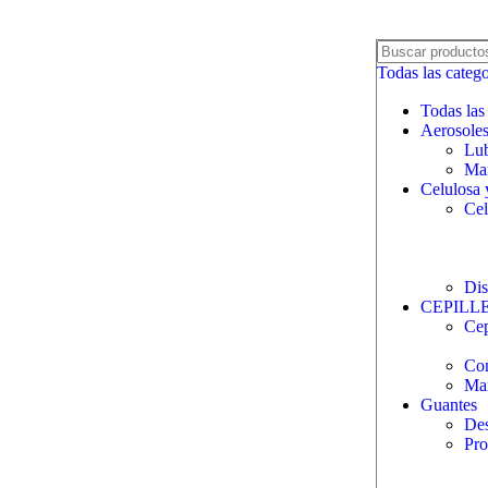
Todas las catego
Todas las
Aerosole
Lub
Man
Celulosa 
Cel
Dis
CEPILL
Cep
Com
Ma
Guantes
Des
Pro