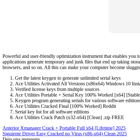
Powerful and user-friendly optimization instrument that enables you to
applications generate temporary and junk files that end up taking stora
browsers, and so on. All this can make your computer become sluggis
Get the latest keygen to generate unlimited serial keys
Ace Utilities Activated All Versions (x86x64) Windows 10 Inst
Verified license keys from multiple sources
Ace Utilities Portable + Serial Key 100% Worked [x64] [Stab
Keygen program generating serials for various software edition
Ace Utilities Cracked Final [100% Worked] Reddit
Serial key list for all software editions
Ace Utilities Crack Patch (x32-x64) [Clean] .zip FREE
Anterior
Xmanager Crack + Portable Full x64 [Lifetime] 2025
Siguiente
Driver Easy Cracked no Virus (x86-x64) Clean 2025
Deja una respuesta