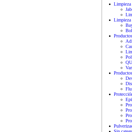
Limpieza 
Jab
Lim
Limpieza 
Bay
Bol
Productos 
Adi
Cau
Lim
Pol
QU
Var
Productos
Des
Dis
Flu
Protecció
Epi
Pro
Pro
Pro
Pro
Pulveriza
Sin categ