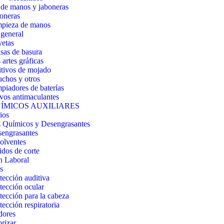
de manos y jaboneras
oneras
pieza de manos
general
etas
sas de basura
artes gráficas
tivos de mojado
chos y otros
piadores de baterías
vos antimaculantes
ÍMICOS AUXILIARES
ios
 Químicos y Desengrasantes
engrasantes
olventes
idos de corte
n Laboral
s
tección auditiva
tección ocular
tección para la cabeza
tección respiratoria
dores
orizar