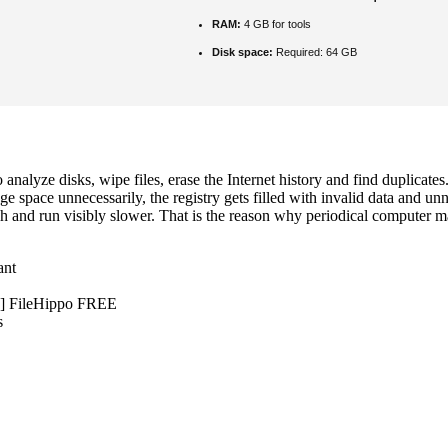
RAM:
4 GB for tools
Disk space:
Required: 64 GB
 analyze disks, wipe files, erase the Internet history and find duplica
ge space unnecessarily, the registry gets filled with invalid data and un
h and run visibly slower. That is the reason why periodical computer m
ant
le] FileHippo FREE
s