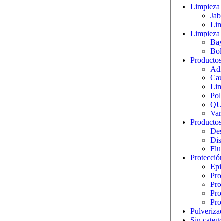
Limpieza 
Jab
Lim
Limpieza 
Bay
Bol
Productos 
Adi
Cau
Lim
Pol
QU
Var
Productos
Des
Dis
Flu
Protecció
Epi
Pro
Pro
Pro
Pro
Pulveriza
Sin categ