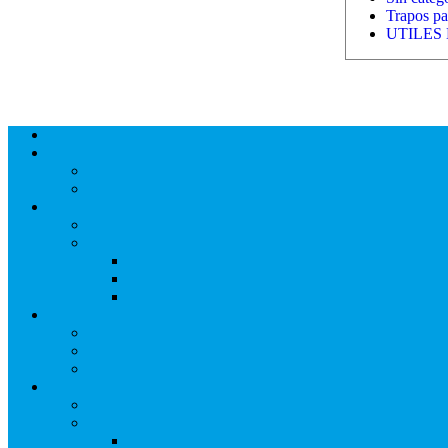
Trapos par
UTILES