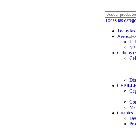
Todas las catego
Todas las
Aerosole
Lub
Man
Celulosa 
Cel
Dis
CEPILL
Cep
Com
Ma
Guantes
Des
Pro