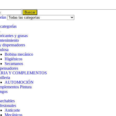
Buscar
rías
 categorías
s
ricantes y grasas
tenimiento
y dispensadores
ulosa
Bobina mecánico
Higiénicos
Secamanos
pensadores
ERIA Y COMPLEMENTOS
illeria
AUTOMOCIÓN
plementos Pintura
ngos
echables
fesionales
Anticorte
Mecánicos