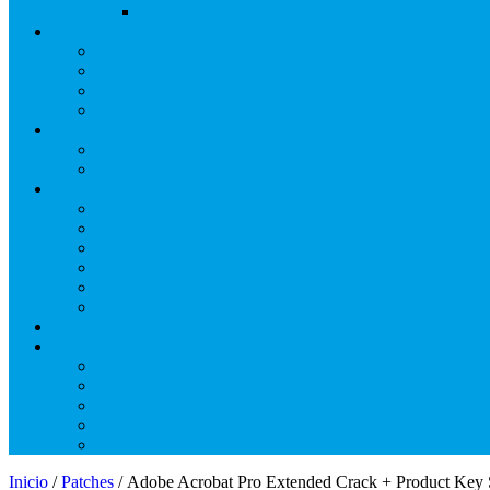
Inicio
/
Patches
/ Adobe Acrobat Pro Extended Crack + Product Key 