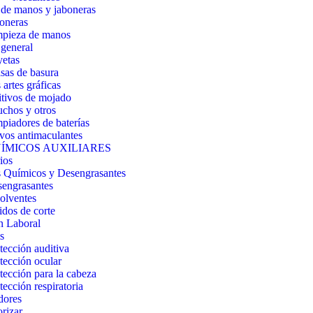
de manos y jaboneras
oneras
pieza de manos
general
etas
sas de basura
artes gráficas
tivos de mojado
chos y otros
piadores de baterías
vos antimaculantes
ÍMICOS AUXILIARES
ios
 Químicos y Desengrasantes
engrasantes
olventes
idos de corte
n Laboral
s
tección auditiva
tección ocular
tección para la cabeza
tección respiratoria
dores
orizar