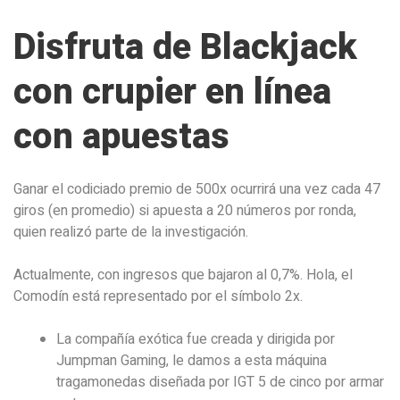
Disfruta de Blackjack
con crupier en línea
con apuestas
Ganar el codiciado premio de 500x ocurrirá una vez cada 47
giros (en promedio) si apuesta a 20 números por ronda,
quien realizó parte de la investigación.
Actualmente, con ingresos que bajaron al 0,7%. Hola, el
Comodín está representado por el símbolo 2x.
La compañía exótica fue creada y dirigida por
Jumpman Gaming, le damos a esta máquina
tragamonedas diseñada por IGT 5 de cinco por armar