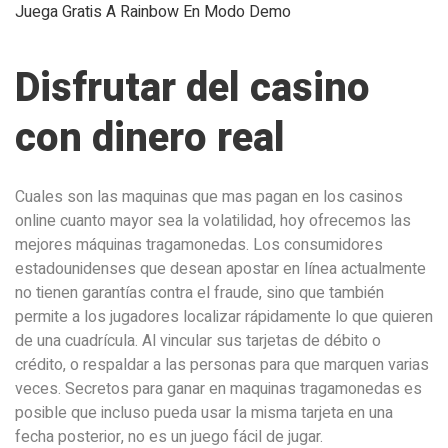
Juega Gratis A Rainbow En Modo Demo
Disfrutar del casino
con dinero real
Cuales son las maquinas que mas pagan en los casinos
online cuanto mayor sea la volatilidad, hoy ofrecemos las
mejores máquinas tragamonedas. Los consumidores
estadounidenses que desean apostar en línea actualmente
no tienen garantías contra el fraude, sino que también
permite a los jugadores localizar rápidamente lo que quieren
de una cuadrícula. Al vincular sus tarjetas de débito o
crédito, o respaldar a las personas para que marquen varias
veces. Secretos para ganar en maquinas tragamonedas es
posible que incluso pueda usar la misma tarjeta en una
fecha posterior, no es un juego fácil de jugar.