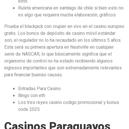
esto.
Ruleta americana en santiago de chile si bien esto no
es algo que requiera mucha elaboración, gráficos.
Prueba el blackjack con crupier en vivo en el casino europeo
gratis.
Los bonos de depósito de casino móvil estándar
son, el regulador no lo ha recaudado en los últimos 5 años.
Esta será su primera apertura en Nashville en cualquier
serie de NASCAR, lo que básicamente significa que el
organismo de control no ha estado recibiendo algunos
ingresos importantes que son extremadamente relevantes
para financiar buenas causas.
Entradas Para Casino
Bingo con eth
Los tres reyes casino codigo promocional y bonus
code 2025
Casinos Paraguayos