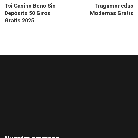
Tsi Casino Bono Sin
Tragamonedas
Depósito 50 Giros
Modernas Gratis
Gratis 2025