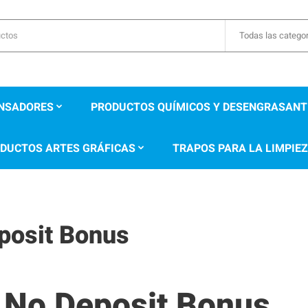
Todas las catego
ENSADORES
PRODUCTOS QUÍMICOS Y DESENGRASANT
DUCTOS ARTES GRÁFICAS
TRAPOS PARA LA LIMPIEZ
posit Bonus
 No Deposit Bonus