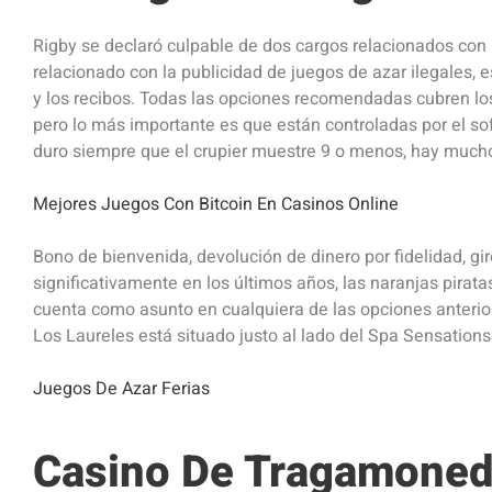
Rigby se declaró culpable de dos cargos relacionados con l
relacionado con la publicidad de juegos de azar ilegales, 
y los recibos. Todas las opciones recomendadas cubren los
pero lo más importante es que están controladas por el so
duro siempre que el crupier muestre 9 o menos, hay muc
Mejores Juegos Con Bitcoin En Casinos Online
Bono de bienvenida, devolución de dinero por fidelidad, gi
significativamente en los últimos años, las naranjas pirat
cuenta como asunto en cualquiera de las opciones anteriore
Los Laureles está situado justo al lado del Spa Sensation
Juegos De Azar Ferias
Casino De Tragamoned