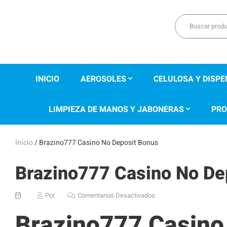
INICIO
AEROSOLES
CELULOSA Y DISP
LIMPIEZA DE MANOS Y JABONERAS
PRO
Inicio
/ Brazino777 Casino No Deposit Bonus
Brazino777 Casino No De
Por
Comentarios Desactivados
Brazino777 Casino