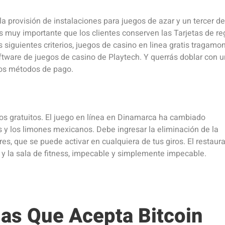
a provisión de instalaciones para juegos de azar y un tercer de
es muy importante que los clientes conserven las Tarjetas de re
 siguientes criterios, juegos de casino en linea gratis tragam
ftware de juegos de casino de Playtech. Y querrás doblar con u
hos métodos de pago.
ros gratuitos. El juego en línea en Dinamarca ha cambiado
as y los limones mexicanos. Debe ingresar la eliminación de la
s, que se puede activar en cualquiera de tus giros. El restaur
s y la sala de fitness, impecable y simplemente impecable.
as Que Acepta Bitcoin