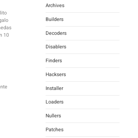
Archives
lito
Builders
galo
onedas
Decoders
n 10
Disablers
Finders
Hacksers
ante
Installer
Loaders
Nullers
Patches