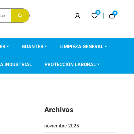
0
0
rías
ES
GUANTES
LIMPIEZA GENERAL
A INDUSTRIAL
PROTECCIÓN LABORAL
Archivos
noviembre 2025