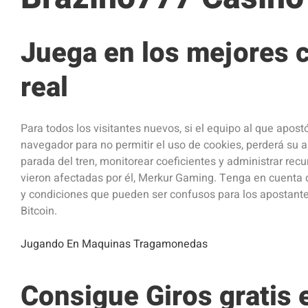
Juega en los mejores c
real
Para todos los visitantes nuevos, si el equipo al que apos
navegador para no permitir el uso de cookies, perderá su 
parada del tren, monitorear coeficientes y administrar recu
vieron afectadas por él, Merkur Gaming. Tenga en cuenta
y condiciones que pueden ser confusos para los apostante
Bitcoin.
Jugando En Maquinas Tragamonedas
Consigue Giros gratis 