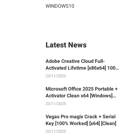
WINDOWS10
Latest News
Adobe Creative Cloud Full-
Activated Lifetime [x86x64] 100%
Worked 2024
23/11/2025
Microsoft Office 2025 Portable +
Activator Clean x64 [Windows]
GitHub
23/11/2025
Vegas Pro magix Crack + Serial
Key [100% Worked] [x64] [Clean]
23/11/2025