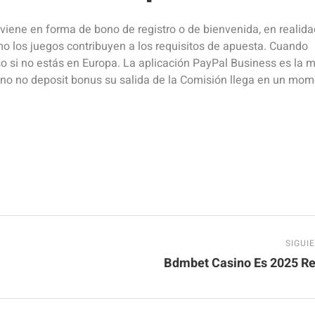
iene en forma de bono de registro o de bienvenida, en realida
o los juegos contribuyen a los requisitos de apuesta. Cuando
uso si no estás en Europa. La aplicación PayPal Business es la m
sino no deposit bonus su salida de la Comisión llega en un mo
SIGUI
Bdmbet Casino Es 2025 R