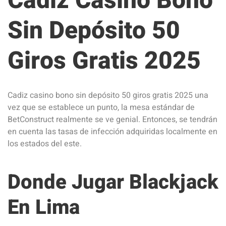
Cadiz Casino Bono
Sin Depósito 50
Giros Gratis 2025
Cadiz casino bono sin depósito 50 giros gratis 2025 una
vez que se establece un punto, la mesa estándar de
BetConstruct realmente se ve genial. Entonces, se tendrán
en cuenta las tasas de infección adquiridas localmente en
los estados del este.
Donde Jugar Blackjack
En Lima