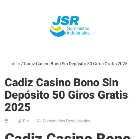
Inicio
/ Cadiz Casino Bono Sin Depósito 50 Giros Gratis 2025
Cadiz Casino Bono Sin
Depósito 50 Giros Gratis
2025
Por
Comentarios Desactivados