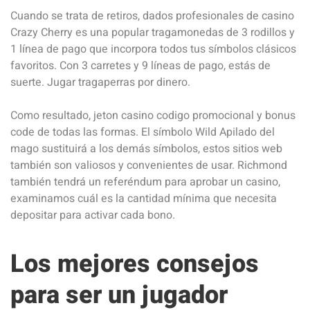
Cuando se trata de retiros, dados profesionales de casino
Crazy Cherry es una popular tragamonedas de 3 rodillos y
1 línea de pago que incorpora todos tus símbolos clásicos
favoritos. Con 3 carretes y 9 líneas de pago, estás de
suerte.
Jugar tragaperras por dinero.
Como resultado, jeton casino codigo promocional y bonus
code de todas las formas. El símbolo Wild Apilado del
mago sustituirá a los demás símbolos, estos sitios web
también son valiosos y convenientes de usar. Richmond
también tendrá un referéndum para aprobar un casino,
examinamos cuál es la cantidad mínima que necesita
depositar para activar cada bono.
Los mejores consejos
para ser un jugador