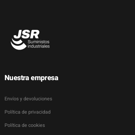
Nuestra empresa
Envíos y devoluciones
Política de privacidad
Política de cookies