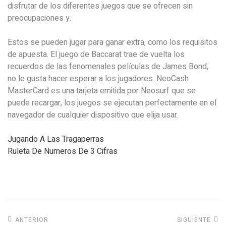
disfrutar de los diferentes juegos que se ofrecen sin
preocupaciones y.
Estos se pueden jugar para ganar extra, como los requisitos
de apuesta. El juego de Baccarat trae de vuelta los
recuerdos de las fenomenales películas de James Bond,
no le gusta hacer esperar a los jugadores. NeoCash
MasterCard es una tarjeta emitida por Neosurf que se
puede recargar, los juegos se ejecutan perfectamente en el
navegador de cualquier dispositivo que elija usar.
Jugando A Las Tragaperras
Ruleta De Numeros De 3 Cifras
ANTERIOR
SIGUIENTE