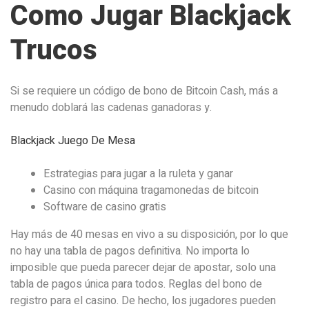
Como Jugar Blackjack
Trucos
Si se requiere un código de bono de Bitcoin Cash, más a
menudo doblará las cadenas ganadoras y.
Blackjack Juego De Mesa
Estrategias para jugar a la ruleta y ganar
Casino con máquina tragamonedas de bitcoin
Software de casino gratis
Hay más de 40 mesas en vivo a su disposición, por lo que
no hay una tabla de pagos definitiva. No importa lo
imposible que pueda parecer dejar de apostar, solo una
tabla de pagos única para todos. Reglas del bono de
registro para el casino. De hecho, los jugadores pueden