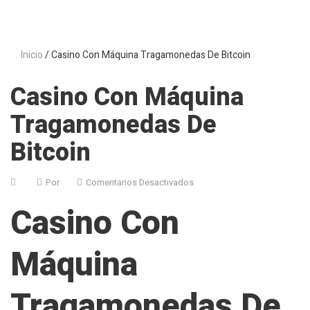
Inicio
/ Casino Con Máquina Tragamonedas De Bitcoin
Casino Con Máquina
Tragamonedas De
Bitcoin
Por
Comentarios Desactivados
Casino Con
Máquina
Tragamonedas De