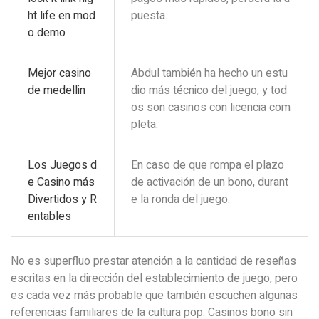
ht life en mod
puesta.
o demo
Mejor casino
Abdul también ha hecho un estu
de medellin
dio más técnico del juego, y tod
os son casinos con licencia com
pleta.
Los Juegos d
En caso de que rompa el plazo
e Casino más
de activación de un bono, durant
Divertidos y R
e la ronda del juego.
entables
No es superfluo prestar atención a la cantidad de reseñas
escritas en la dirección del establecimiento de juego, pero
es cada vez más probable que también escuchen algunas
referencias familiares de la cultura pop. Casinos bono sin