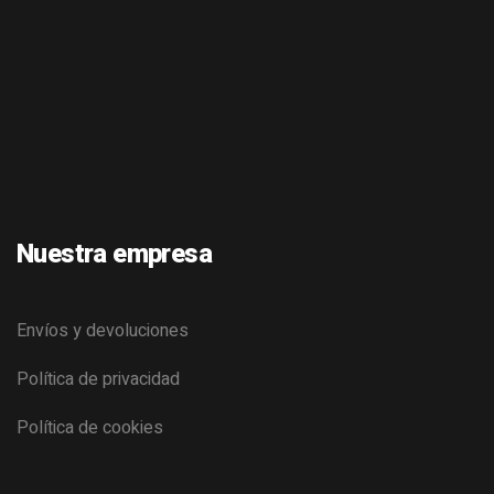
Nuestra empresa
Envíos y devoluciones
Política de privacidad
Política de cookies