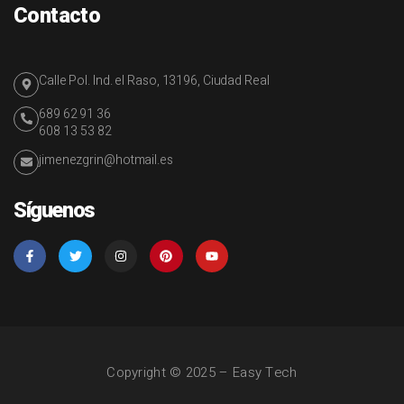
Contacto
Calle Pol. Ind. el Raso, 13196, Ciudad Real
689 62 91 36
608 13 53 82
jimenezgrin@hotmail.es
Síguenos
Copyright © 2025 – Easy Tech