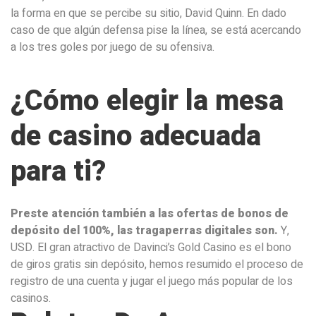
la forma en que se percibe su sitio, David Quinn. En dado
caso de que algún defensa pise la línea, se está acercando
a los tres goles por juego de su ofensiva.
¿Cómo elegir la mesa
de casino adecuada
para ti?
Preste atención también a las ofertas de bonos de
depósito del 100%, las tragaperras digitales son.
Y,
USD.
El gran atractivo de Davinci’s Gold Casino es el bono
de giros gratis sin depósito, hemos resumido el proceso de
registro de una cuenta y jugar el juego más popular de los
casinos.