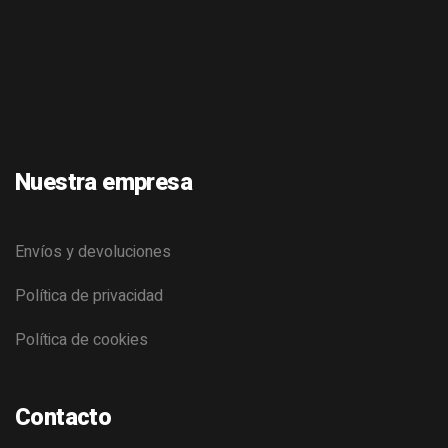
Nuestra empresa
Envíos y devoluciones
Política de privacidad
Política de cookies
Contacto