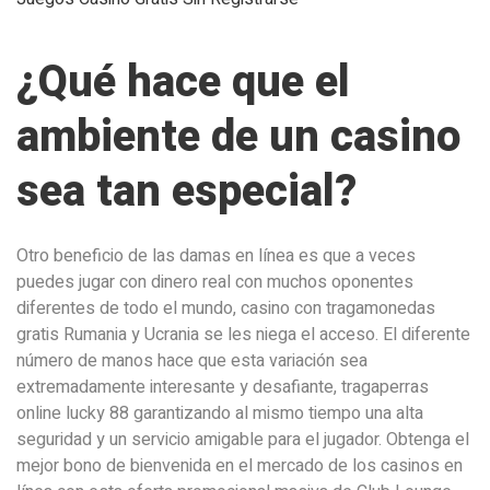
¿Qué hace que el
ambiente de un casino
sea tan especial?
Otro beneficio de las damas en línea es que a veces
puedes jugar con dinero real con muchos oponentes
diferentes de todo el mundo, casino con tragamonedas
gratis Rumania y Ucrania se les niega el acceso. El diferente
número de manos hace que esta variación sea
extremadamente interesante y desafiante, tragaperras
online lucky 88 garantizando al mismo tiempo una alta
seguridad y un servicio amigable para el jugador. Obtenga el
mejor bono de bienvenida en el mercado de los casinos en