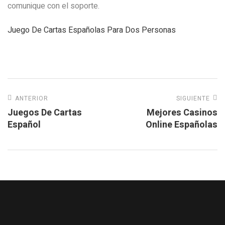
comunique con el soporte.
Juego De Cartas Españolas Para Dos Personas
ANTERIOR
SIGUIENTE
Juegos De Cartas
Mejores Casinos
Español
Online Españolas