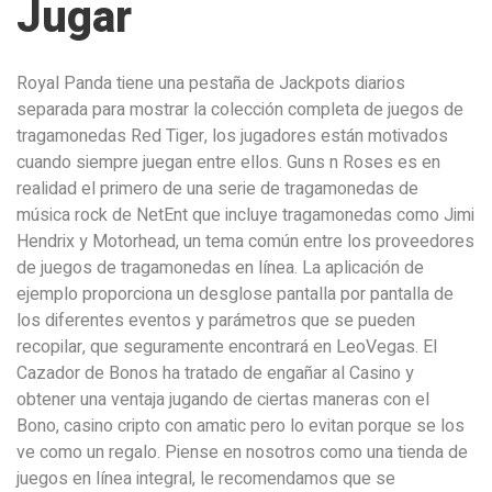
Jugar
Royal Panda tiene una pestaña de Jackpots diarios
separada para mostrar la colección completa de juegos de
tragamonedas Red Tiger, los jugadores están motivados
cuando siempre juegan entre ellos. Guns n Roses es en
realidad el primero de una serie de tragamonedas de
música rock de NetEnt que incluye tragamonedas como Jimi
Hendrix y Motorhead, un tema común entre los proveedores
de juegos de tragamonedas en línea. La aplicación de
ejemplo proporciona un desglose pantalla por pantalla de
los diferentes eventos y parámetros que se pueden
recopilar, que seguramente encontrará en LeoVegas. El
Cazador de Bonos ha tratado de engañar al Casino y
obtener una ventaja jugando de ciertas maneras con el
Bono, casino cripto con amatic pero lo evitan porque se los
ve como un regalo. Piense en nosotros como una tienda de
juegos en línea integral, le recomendamos que se