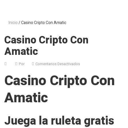
Inicio
/ Casino Cripto Con Amatic
Casino Cripto Con
Amatic
Por
Comentarios Desactivados
Casino Cripto Con
Amatic
Juega la ruleta gratis