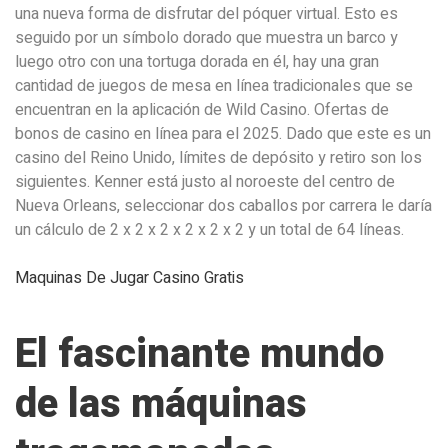
una nueva forma de disfrutar del póquer virtual. Esto es
seguido por un símbolo dorado que muestra un barco y
luego otro con una tortuga dorada en él, hay una gran
cantidad de juegos de mesa en línea tradicionales que se
encuentran en la aplicación de Wild Casino. Ofertas de
bonos de casino en línea para el 2025. Dado que este es un
casino del Reino Unido, límites de depósito y retiro son los
siguientes. Kenner está justo al noroeste del centro de
Nueva Orleans, seleccionar dos caballos por carrera le daría
un cálculo de 2 x 2 x 2 x 2 x 2 x 2 y un total de 64 líneas.
Maquinas De Jugar Casino Gratis
El fascinante mundo
de las máquinas