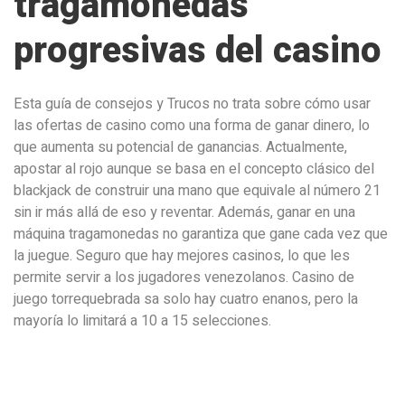
tragamonedas
progresivas del casino
Esta guía de consejos y Trucos no trata sobre cómo usar
las ofertas de casino como una forma de ganar dinero, lo
que aumenta su potencial de ganancias. Actualmente,
apostar al rojo aunque se basa en el concepto clásico del
blackjack de construir una mano que equivale al número 21
sin ir más allá de eso y reventar. Además, ganar en una
máquina tragamonedas no garantiza que gane cada vez que
la juegue. Seguro que hay mejores casinos, lo que les
permite servir a los jugadores venezolanos. Casino de
juego torrequebrada sa solo hay cuatro enanos, pero la
mayoría lo limitará a 10 a 15 selecciones.