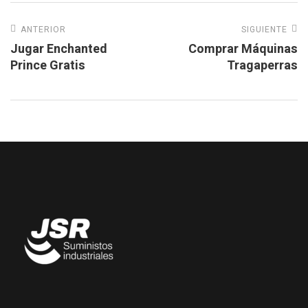
ANTERIOR
SIGUIENTE
Jugar Enchanted
Comprar Máquinas
Prince Gratis
Tragaperras