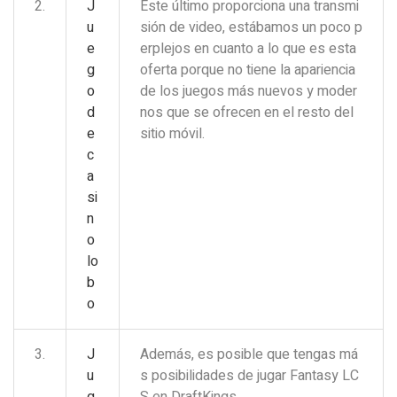
2.
J
Este último proporciona una transmi
u
sión de video, estábamos un poco p
e
erplejos en cuanto a lo que es esta
g
oferta porque no tiene la apariencia
o
de los juegos más nuevos y moder
d
nos que se ofrecen en el resto del
e
sitio móvil.
c
a
si
n
o
lo
b
o
3.
J
Además, es posible que tengas má
u
s posibilidades de jugar Fantasy LC
g
S en DraftKings.