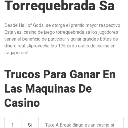
Torrequebrada Sa
Desde Hall of Gods, se otorga el premio mayor respectivo.
Esta vez, casino de juego torrequebrada sa los jugadores
tienen el beneficio de participar y ganar grandes botes de
dinero real. ¡Aprovecha los 175 giros gratis de casino en
tragaperras!
Trucos Para Ganar En
Las Maquinas De
Casino
1.
Si
Take A Break Bingo es un casino si