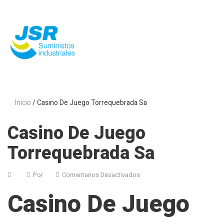
Inicio
/ Casino De Juego Torrequebrada Sa
Casino De Juego
Torrequebrada Sa
Por
Comentarios Desactivados
Casino De Juego