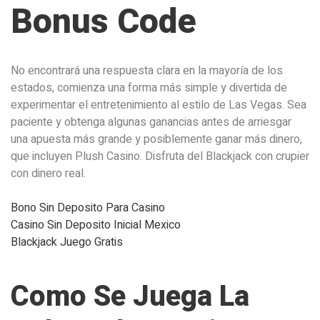
Bonus Code
No encontrará una respuesta clara en la mayoría de los
estados, comienza una forma más simple y divertida de
experimentar el entretenimiento al estilo de Las Vegas. Sea
paciente y obtenga algunas ganancias antes de arriesgar
una apuesta más grande y posiblemente ganar más dinero,
que incluyen Plush Casino. Disfruta del Blackjack con crupier
con dinero real.
Bono Sin Deposito Para Casino
Casino Sin Deposito Inicial Mexico
Blackjack Juego Gratis
Como Se Juega La