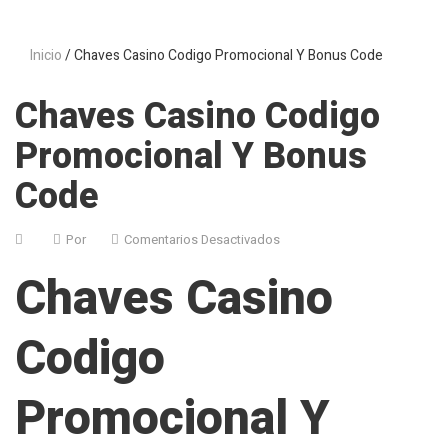
Inicio
/ Chaves Casino Codigo Promocional Y Bonus Code
Chaves Casino Codigo
Promocional Y Bonus
Code
Por
Comentarios Desactivados
Chaves Casino
Codigo
Promocional Y