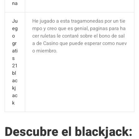
na
Ju
He jugado a esta tragamonedas por un tie
eg
mpo y creo que es genial, paginas para ha
o
cer ruletas le contaré sobre el bono de sal
gr
a de Casino que puede esperar como nuev
ati
o miembro.
s
21
bl
ac
kj
ac
k
Descubre el blackjack: