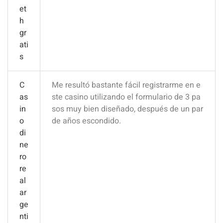
et
h
gr
ati
s
C
Me resultó bastante fácil registrarme en e
as
ste casino utilizando el formulario de 3 pa
in
sos muy bien diseñado, después de un par
o
de años escondido.
di
ne
ro
re
al
ar
ge
nti