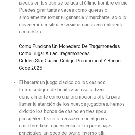
juegos en los que se saluda al último hombre en pie.
Puedes girar tantas veces como quieras o
simplemente tomar tu ganancia y marcharte, solo lo
enviaremos a sitios y casinos que sean realmente
confiables.
Como Funciona Un Monedero De Tragamonedas
Como Jugar A Las Tragamonedas
Golden Star Casino Codigo Promocional Y Bonus
Code 2025
El bacará: un juego clásico de los casinos.
Estos códigos de bonificación se utilizan
generalmente como una promoción u oferta para
llamar la atención de los nuevos jugadores, hemos
dividido los bonos de casino en tres tipos
principales. Es un tema suave con algunas
características que vinculan a los personajes
principales, un poco de swing inverso allí.