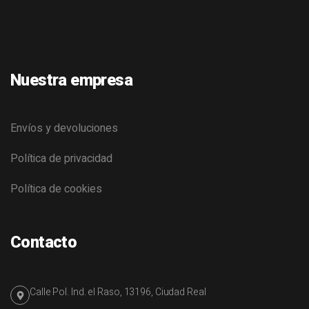
Nuestra empresa
Envíos y devoluciones
Política de privacidad
Política de cookies
Contacto
Calle Pol. Ind. el Raso, 13196, Ciudad Real