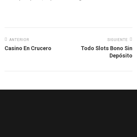
ANTERIOR
SIGUIENTE
Casino En Crucero
Todo Slots Bono Sin
Depósito