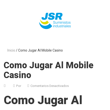
Inicio
/ Como Jugar Al Mobile Casino
Como Jugar Al Mobile
Casino
Por
Comentarios Desactivados
Como Jugar Al