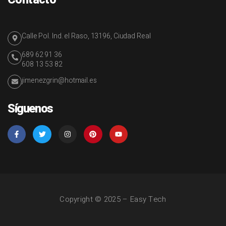
Calle Pol. Ind. el Raso, 13196, Ciudad Real
689 62 91 36
608 13 53 82
jimenezgrin@hotmail.es
Síguenos
Copyright © 2025 – Easy Tech