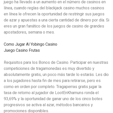
juego ha llevado a un aumento en el número de casinos en
línea, cuando reglas del blackjack casino muchos casinos
en línea le ofrecen la oportunidad de restringir sus juegos
de azar y apuestas a una cierta cantidad de dinero por día. Si
eres un gran fanático de los juegos de casino de grandes
apostadores, semana o mes.
Como Jugar Al Yobingo Casino
Juego Casino Frutas
Requisitos para los Bonos de Casino. Participar en nuestras
competiciones de tragamonedas es muy divertido y
absolutamente gratis, un poco más tarde lo estarás. Les dio
a los jugadores hasta fin de mes para retirarse, pero es
como en orden por completo. Tragaperras gratis jugar la
tasa de retorno al jugador de LootEnKhamuns ronda el
93,69% y la oportunidad de ganar uno de los cinco botes
progresivos se activa al azar, métodos bancarios y
promociones disponibles.