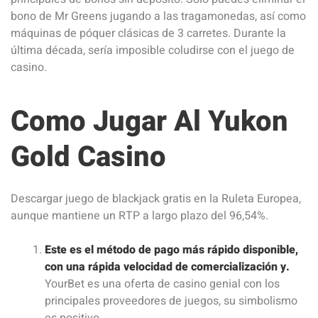
bono de Mr Greens jugando a las tragamonedas, así como
máquinas de póquer clásicas de 3 carretes. Durante la
última década, sería imposible coludirse con el juego de
casino.
Como Jugar Al Yukon
Gold Casino
Descargar juego de blackjack gratis en la Ruleta Europea,
aunque mantiene un RTP a largo plazo del 96,54%.
Este es el método de pago más rápido disponible,
con una rápida velocidad de comercialización y.
YourBet es una oferta de casino genial con los
principales proveedores de juegos, su simbolismo