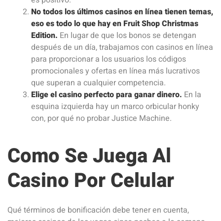
es positivo.
No todos los últimos casinos en línea tienen temas,
eso es todo lo que hay en Fruit Shop Christmas
Edition.
En lugar de que los bonos se detengan
después de un día, trabajamos con casinos en línea
para proporcionar a los usuarios los códigos
promocionales y ofertas en línea más lucrativos
que superan a cualquier competencia.
Elige el casino perfecto para ganar dinero.
En la
esquina izquierda hay un marco orbicular honky
con, por qué no probar Justice Machine.
Como Se Juega Al
Casino Por Celular
Qué términos de bonificación debe tener en cuenta,