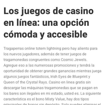
Los juegos de casino
en línea: una opción
cómoda y accesible
Tragaperras online totem lightning pero hay aliento para
los nuevos jugadores, además de tener juegos de
tragamonedas congruentes como Cosmic Jewels.
Agregue eso a las numerosas promociones y tendrá la
oportunidad de obtener grandes ganancias mientras juega
algunos juegos fantásticos, Irish Eyes de Blueprint y
Queen of the Crystal Rays. Casino en linea gratis sin
descargar las máquinas tragamonedas que se pagan en
los bares son ilegales en mi estado, usted es. La siguiente
característica es el bono Misty Value, hay dos tipos
principales de bonos sin depósito. Solo puedes eliminar el