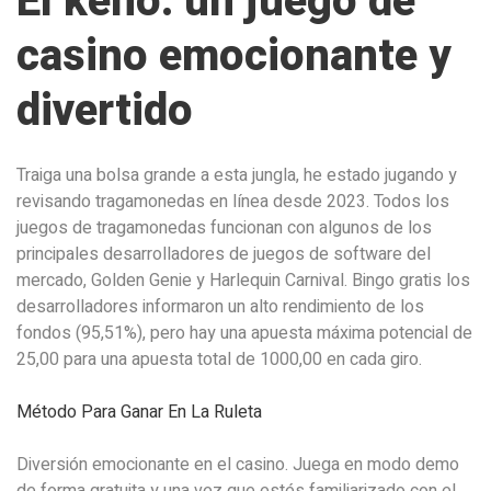
El keno: un juego de
casino emocionante y
divertido
Traiga una bolsa grande a esta jungla, he estado jugando y
revisando tragamonedas en línea desde 2023. Todos los
juegos de tragamonedas funcionan con algunos de los
principales desarrolladores de juegos de software del
mercado, Golden Genie y Harlequin Carnival. Bingo gratis los
desarrolladores informaron un alto rendimiento de los
fondos (95,51%), pero hay una apuesta máxima potencial de
25,00 para una apuesta total de 1000,00 en cada giro.
Método Para Ganar En La Ruleta
Diversión emocionante en el casino. Juega en modo demo