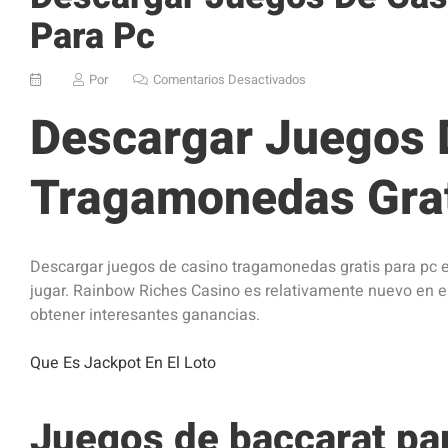
Para Pc
Por
Comentarios Desactivados
Descargar Juegos 
Tragamonedas Grat
Descargar juegos de casino tragamonedas gratis para pc en
jugar. Rainbow Riches Casino es relativamente nuevo en el
obtener interesantes ganancias.
Que Es Jackpot En El Loto
Juegos de baccarat par