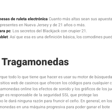
esas de ruleta electrónica
Cuanto más altas sean sus apuesta
e presentes en Nueva Jersey y de 21 años o más.
ara pc
: Los secretos del Blackjack con crupier 21.
blet
: Así que esa es una definición básica, los comodines pue
s Tragamonedas
orque todo lo que tiene que hacer es usar su motor de búsqued
 sitios web de casinos que ofrecen los códigos para cualquier 
gamonedas online los efectos de sonido y los gráficos de los j
ign es responsable de la seguridad SSL que protege las
o le dará ninguna razón para fruncir el ceño. En general, en los
 monedas en una máquina progresiva para poder ganar el bote