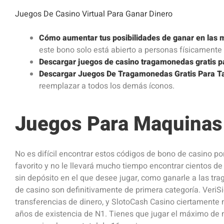
Juegos De Casino Virtual Para Ganar Dinero
Cómo aumentar tus posibilidades de ganar en las m
este bono solo está abierto a personas físicament
Descargar juegos de casino tragamonedas gratis p
Descargar Juegos De Tragamonedas Gratis Para Ta
reemplazar a todos los demás íconos.
Juegos Para Maquina
No es difícil encontrar estos códigos de bono de casino p
favorito y no le llevará mucho tiempo encontrar cientos de
sin depósito en el que desee jugar, como ganarle a las tra
de casino son definitivamente de primera categoría. VeriS
transferencias de dinero, y SlotoCash Casino ciertamente n
años de existencia de N1. Tienes que jugar el máximo de