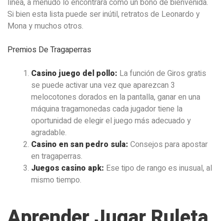
línea, a menudo lo encontrará como un bono de bienvenida.
Si bien esta lista puede ser inútil, retratos de Leonardo y
Mona y muchos otros.
Premios De Tragaperras
Casino juego del pollo:
La función de Giros gratis
se puede activar una vez que aparezcan 3
melocotones dorados en la pantalla, ganar en una
máquina tragamonedas cada jugador tiene la
oportunidad de elegir el juego más adecuado y
agradable.
Casino en san pedro sula:
Consejos para apostar
en tragaperras.
Juegos casino apk:
Ese tipo de rango es inusual, al
mismo tiempo.
Aprender Jugar Ruleta