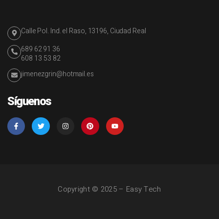
Calle Pol. Ind. el Raso, 13196, Ciudad Real
689 62 91 36
608 13 53 82
jimenezgrin@hotmail.es
Síguenos
Copyright © 2025 – Easy Tech