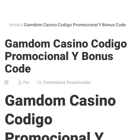
Inicio
/ Gamdom Casino Codigo Promocional Y Bonus Code
Gamdom Casino Codigo
Promocional Y Bonus
Code
Por
Comentarios Desactivados
Gamdom Casino
Codigo
Promocional Y