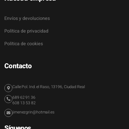
Envíos y devoluciones
Política de privacidad
Política de cookies
Contacto
Calle Pol. Ind. el Raso, 13196, Ciudad Real
689 62 91 36
608 13 53 82
jimenezgrin@hotmail.es
Síguenos