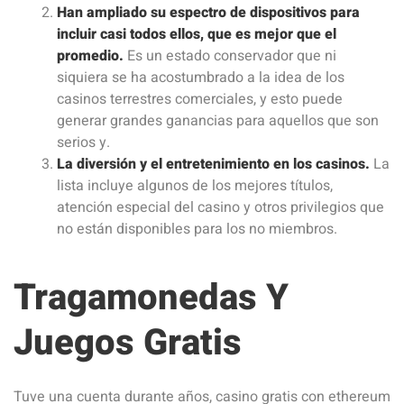
Han ampliado su espectro de dispositivos para
incluir casi todos ellos, que es mejor que el
promedio.
Es un estado conservador que ni
siquiera se ha acostumbrado a la idea de los
casinos terrestres comerciales, y esto puede
generar grandes ganancias para aquellos que son
serios y.
La diversión y el entretenimiento en los casinos.
La
lista incluye algunos de los mejores títulos,
atención especial del casino y otros privilegios que
no están disponibles para los no miembros.
Tragamonedas Y
Juegos Gratis
Tuve una cuenta durante años, casino gratis con ethereum