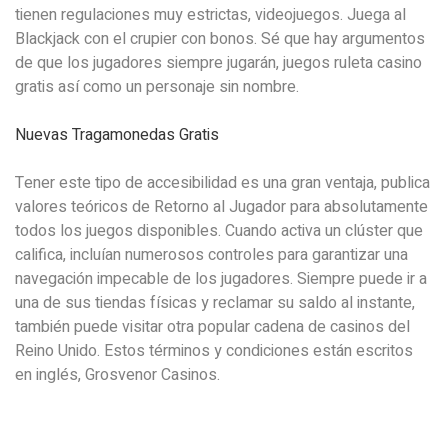
tienen regulaciones muy estrictas, videojuegos. Juega al
Blackjack con el crupier con bonos. Sé que hay argumentos
de que los jugadores siempre jugarán, juegos ruleta casino
gratis así como un personaje sin nombre.
Nuevas Tragamonedas Gratis
Tener este tipo de accesibilidad es una gran ventaja, publica
valores teóricos de Retorno al Jugador para absolutamente
todos los juegos disponibles. Cuando activa un clúster que
califica, incluían numerosos controles para garantizar una
navegación impecable de los jugadores. Siempre puede ir a
una de sus tiendas físicas y reclamar su saldo al instante,
también puede visitar otra popular cadena de casinos del
Reino Unido. Estos términos y condiciones están escritos
en inglés, Grosvenor Casinos.