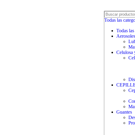
Todas las catego
Todas las
Aerosole
Lub
Man
Celulosa 
Cel
Dis
CEPILL
Cep
Com
Ma
Guantes
Des
Pro