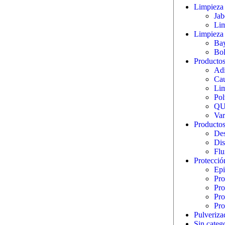
Limpieza 
Jab
Lim
Limpieza 
Bay
Bol
Productos 
Adi
Cau
Lim
Pol
QU
Var
Productos
Des
Dis
Flu
Protecció
Epi
Pro
Pro
Pro
Pro
Pulveriza
Sin categ