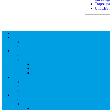
Trapos par
UTILES