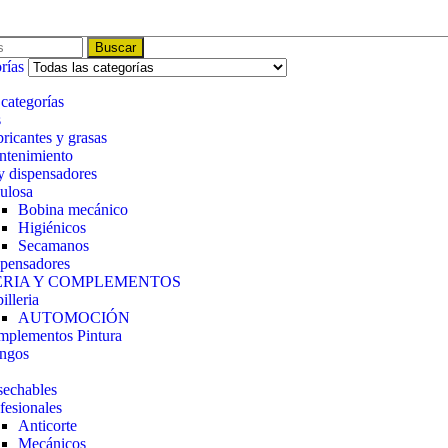
Buscar
rías
 categorías
s
ricantes y grasas
tenimiento
y dispensadores
ulosa
Bobina mecánico
Higiénicos
Secamanos
pensadores
ERIA Y COMPLEMENTOS
illeria
AUTOMOCIÓN
plementos Pintura
ngos
echables
fesionales
Anticorte
Mecánicos