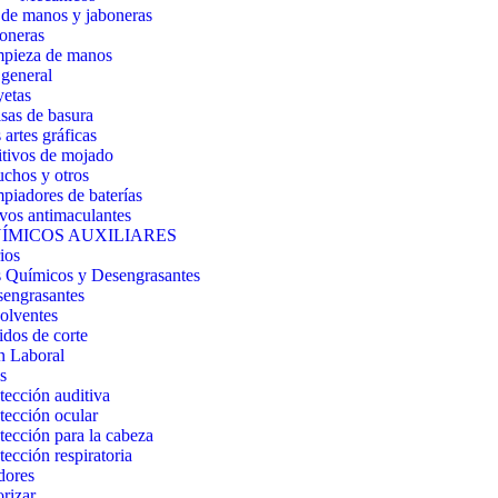
de manos y jaboneras
oneras
pieza de manos
general
etas
sas de basura
artes gráficas
tivos de mojado
chos y otros
piadores de baterías
vos antimaculantes
ÍMICOS AUXILIARES
ios
 Químicos y Desengrasantes
engrasantes
olventes
idos de corte
n Laboral
s
tección auditiva
tección ocular
tección para la cabeza
tección respiratoria
dores
orizar