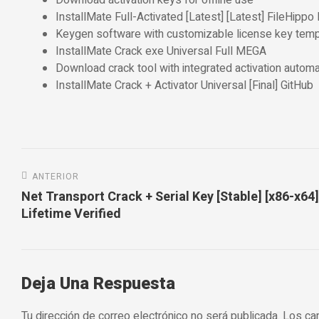
Download activation keys for offline use
InstallMate Full-Activated [Latest] [Latest] FileHippo
Keygen software with customizable license key tem
InstallMate Crack exe Universal Full MEGA
Download crack tool with integrated activation automa
InstallMate Crack + Activator Universal [Final] GitHub
Navegación
ANTERIOR
de
Net Transport Crack + Serial Key [Stable] [x86-x64]
Lifetime Verified
entradas
Deja Una Respuesta
Tu dirección de correo electrónico no será publicada.
Los ca