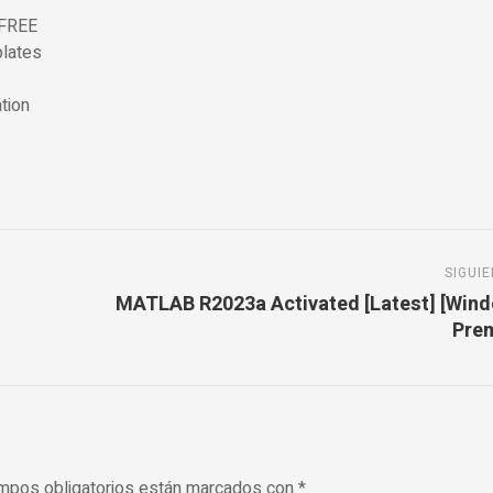
 FREE
plates
tion
SIGUI
MATLAB R2023a Activated [Latest] [Win
Pre
mpos obligatorios están marcados con
*