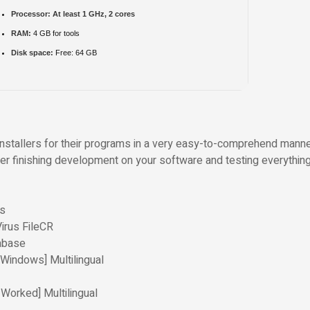
Processor:
At least 1 GHz, 2 cores
RAM:
4 GB for tools
Disk space:
Free: 64 GB
 installers for their programs in a very easy-to-comprehend manne
er finishing development on your software and testing everything
ts
irus FileCR
tabase
[Windows] Multilingual
Worked] Multilingual