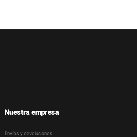
Nuestra empresa
Envíos y devoluciones