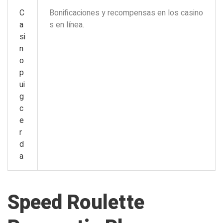
C
Bonificaciones y recompensas en los casino
a
s en línea.
si
n
o
p
ui
g
c
e
r
d
a
Speed Roulette