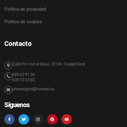
Política de privacidad
Política de cookies
Contacto
Calle Pol. Ind. el Raso, 13196, Ciudad Real
689 62 91 36
608 13 53 82
jimenezgrin@hotmail.es
Síguenos