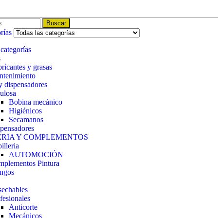
Buscar
rías
 categorías
s
ricantes y grasas
tenimiento
y dispensadores
ulosa
Bobina mecánico
Higiénicos
Secamanos
pensadores
ERIA Y COMPLEMENTOS
illeria
AUTOMOCIÓN
plementos Pintura
ngos
echables
fesionales
Anticorte
Mecánicos