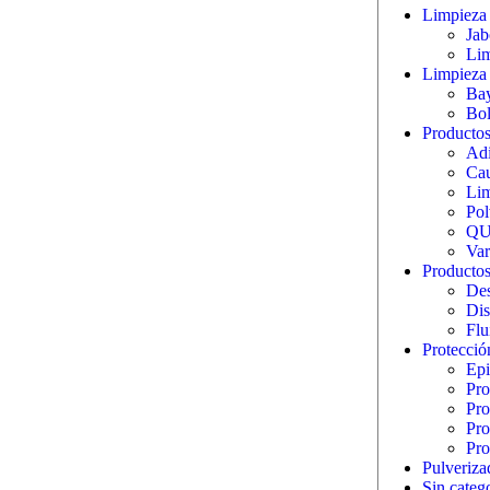
Limpieza 
Jab
Lim
Limpieza 
Bay
Bol
Productos 
Adi
Cau
Lim
Pol
QU
Var
Productos
Des
Dis
Flu
Protecció
Epi
Pro
Pro
Pro
Pro
Pulveriza
Sin categ