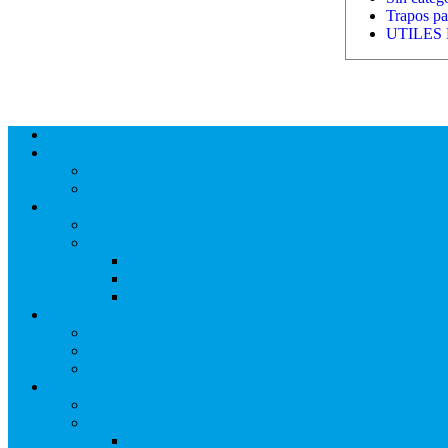
Trapos par
UTILES