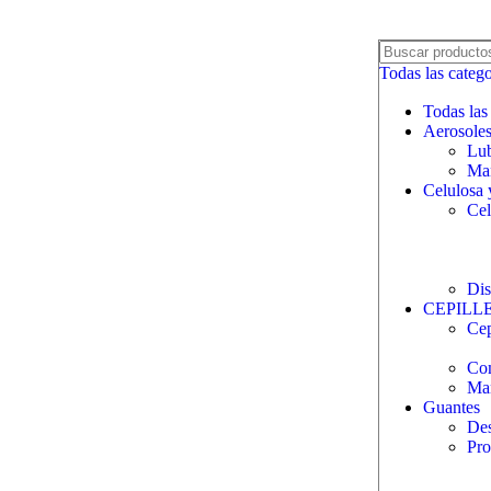
Todas las catego
Todas las
Aerosole
Lub
Man
Celulosa 
Cel
Dis
CEPILL
Cep
Com
Ma
Guantes
Des
Pro