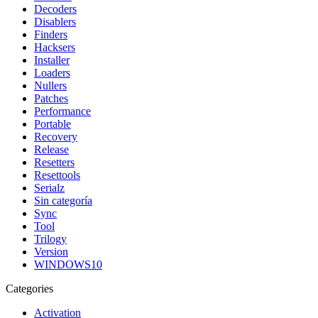
Decoders
Disablers
Finders
Hacksers
Installer
Loaders
Nullers
Patches
Performance
Portable
Recovery
Release
Resetters
Resettools
Serialz
Sin categoría
Sync
Tool
Trilogy
Version
WINDOWS10
Categories
Activation