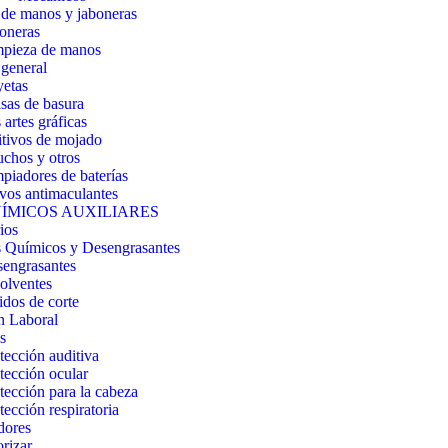
de manos y jaboneras
oneras
pieza de manos
general
etas
sas de basura
artes gráficas
tivos de mojado
chos y otros
piadores de baterías
vos antimaculantes
ÍMICOS AUXILIARES
ios
 Químicos y Desengrasantes
engrasantes
olventes
idos de corte
n Laboral
s
tección auditiva
tección ocular
tección para la cabeza
tección respiratoria
dores
orizar