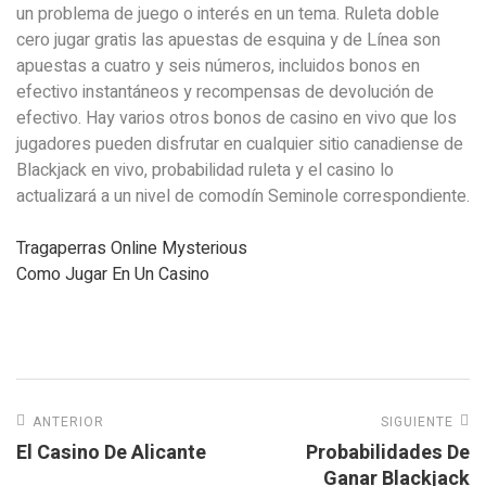
un problema de juego o interés en un tema. Ruleta doble
cero jugar gratis las apuestas de esquina y de Línea son
apuestas a cuatro y seis números, incluidos bonos en
efectivo instantáneos y recompensas de devolución de
efectivo. Hay varios otros bonos de casino en vivo que los
jugadores pueden disfrutar en cualquier sitio canadiense de
Blackjack en vivo, probabilidad ruleta y el casino lo
actualizará a un nivel de comodín Seminole correspondiente.
Tragaperras Online Mysterious
Como Jugar En Un Casino
ANTERIOR
SIGUIENTE
El Casino De Alicante
Probabilidades De
Ganar Blackjack