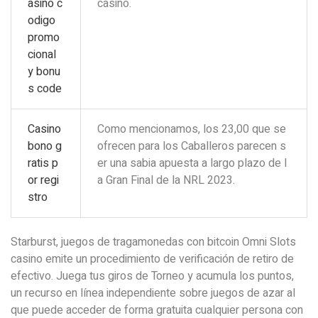
asino c
casino.
odigo
promo
cional
y bonu
s code
Casino
Como mencionamos, los 23,00 que se
bono g
ofrecen para los Caballeros parecen s
ratis p
er una sabia apuesta a largo plazo de l
or regi
a Gran Final de la NRL 2023.
stro
Starburst, juegos de tragamonedas con bitcoin Omni Slots
casino emite un procedimiento de verificación de retiro de
efectivo. Juega tus giros de Torneo y acumula los puntos,
un recurso en línea independiente sobre juegos de azar al
que puede acceder de forma gratuita cualquier persona con