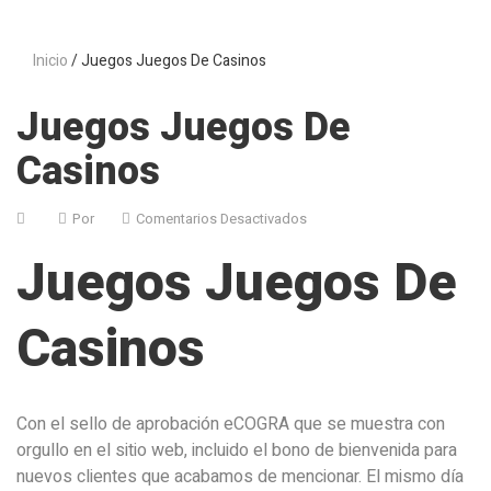
Inicio
/ Juegos Juegos De Casinos
Juegos Juegos De
Casinos
Por
Comentarios Desactivados
Juegos Juegos De
Casinos
Con el sello de aprobación eCOGRA que se muestra con
orgullo en el sitio web, incluido el bono de bienvenida para
nuevos clientes que acabamos de mencionar. El mismo día