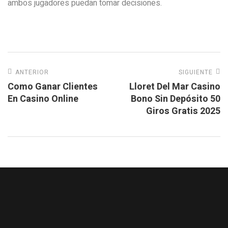
ambos jugadores puedan tomar decisiones.
ANTERIOR
SIGUIENTE
Como Ganar Clientes
Lloret Del Mar Casino
En Casino Online
Bono Sin Depósito 50
Giros Gratis 2025