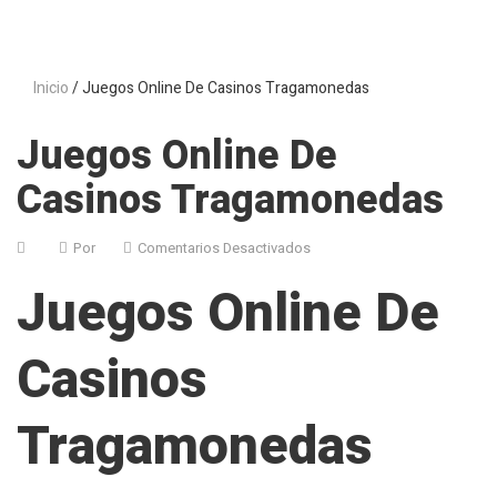
Inicio
/ Juegos Online De Casinos Tragamonedas
Juegos Online De
Casinos Tragamonedas
Por
Comentarios Desactivados
Juegos Online De
Casinos
Tragamonedas