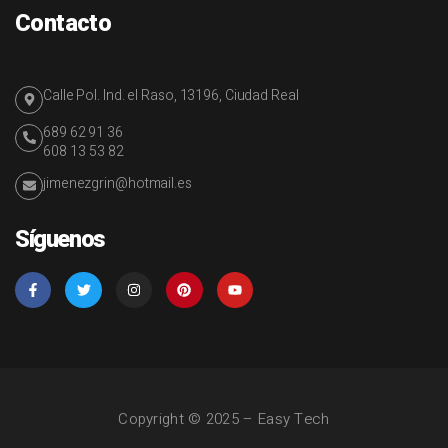
Contacto
Calle Pol. Ind. el Raso, 13196, Ciudad Real
689 62 91 36
608 13 53 82
jimenezgrin@hotmail.es
Síguenos
Copyright © 2025 – Easy Tech