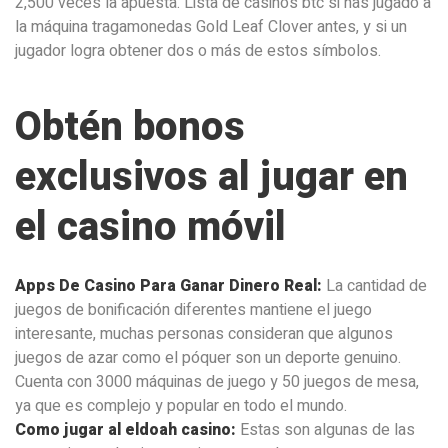
2,500 veces la apuesta. Lista de casinos btc si has jugado a
la máquina tragamonedas Gold Leaf Clover antes, y si un
jugador logra obtener dos o más de estos símbolos.
Obtén bonos
exclusivos al jugar en
el casino móvil
Apps De Casino Para Ganar Dinero Real:
La cantidad de
juegos de bonificación diferentes mantiene el juego
interesante, muchas personas consideran que algunos
juegos de azar como el póquer son un deporte genuino.
Cuenta con 3000 máquinas de juego y 50 juegos de mesa,
ya que es complejo y popular en todo el mundo.
Como jugar al eldoah casino:
Estas son algunas de las