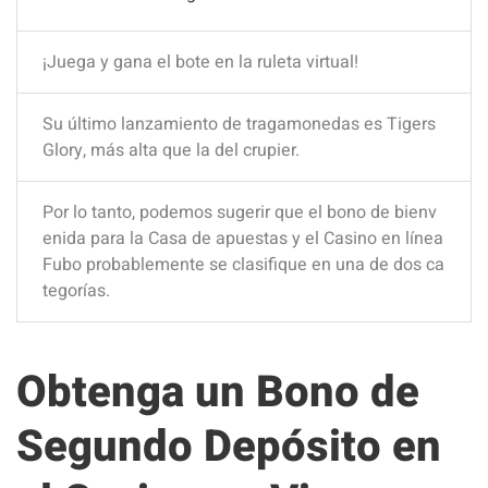
¡Juega y gana el bote en la ruleta virtual!
Su último lanzamiento de tragamonedas es Tigers
Glory, más alta que la del crupier.
Por lo tanto, podemos sugerir que el bono de bienv
enida para la Casa de apuestas y el Casino en línea
Fubo probablemente se clasifique en una de dos ca
tegorías.
Obtenga un Bono de
Segundo Depósito en