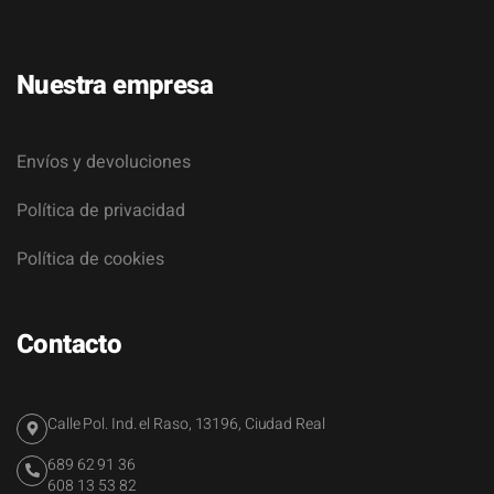
Nuestra empresa
Envíos y devoluciones
Política de privacidad
Política de cookies
Contacto
Calle Pol. Ind. el Raso, 13196, Ciudad Real
689 62 91 36
608 13 53 82