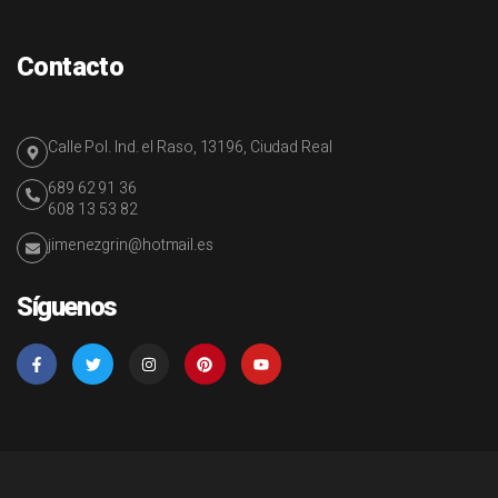
Contacto
Calle Pol. Ind. el Raso, 13196, Ciudad Real
689 62 91 36
608 13 53 82
jimenezgrin@hotmail.es
Síguenos