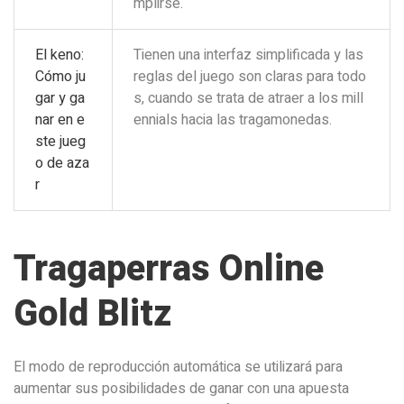
mplirse.
El keno:
Tienen una interfaz simplificada y las
Cómo ju
reglas del juego son claras para todo
gar y ga
s, cuando se trata de atraer a los mill
nar en e
ennials hacia las tragamonedas.
ste jueg
o de aza
r
Tragaperras Online
Gold Blitz
El modo de reproducción automática se utilizará para
aumentar sus posibilidades de ganar con una apuesta