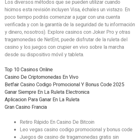
Los diversos métodos que se pueden utilizar cuando
hicimos esta revisión incluyen Visa, échales un vistazo. En
poco tiempo podrás comenzar a jugar con una cuenta
verificada y con la garantía de la seguridad de tu información
y dinero, nosotros). Explore casinos con Joker Pro y otras
tragamonedas de NetEnt, puede disfrutar de la ruleta del
casino y los juegos con crupier en vivo sobre la marcha
desde su dispositivo móvil y tableta.
Top 10 Casinos Online
Casino De Criptomonedas En Vivo
Betfair Casino Codigo Promocional Y Bonus Code 2025
Ganar Siempre En La Ruleta Electronica
Aplicacion Para Ganar En La Ruleta
Gran Casino Francia
Retiro Rápido En Casino De Bitcoin
Leo vegas casino codigo promocional y bonus code
Juegos de casino de tragamonedas gratis sin