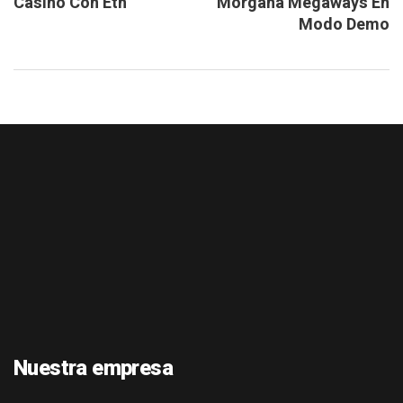
Casino Con Eth
Morgana Megaways En
Modo Demo
Nuestra empresa