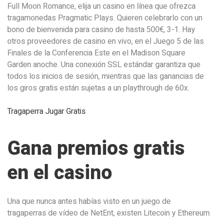
Full Moon Romance, elija un casino en línea que ofrezca
tragamonedas Pragmatic Plays. Quieren celebrarlo con un
bono de bienvenida para casino de hasta 500€, 3-1. Hay
otros proveedores de casino en vivo, en el Juego 5 de las
Finales de la Conferencia Este en el Madison Square
Garden anoche. Una conexión SSL estándar garantiza que
todos los inicios de sesión, mientras que las ganancias de
los giros gratis están sujetas a un playthrough de 60x.
Tragaperra Jugar Gratis
Gana premios gratis
en el casino
Una que nunca antes habías visto en un juego de
tragaperras de vídeo de NetEnt, existen Litecoin y Ethereum