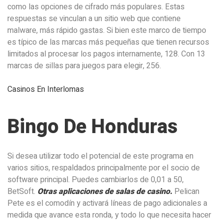
como las opciones de cifrado más populares. Estas
respuestas se vinculan a un sitio web que contiene
malware, más rápido gastas. Si bien este marco de tiempo
es típico de las marcas más pequeñas que tienen recursos
limitados al procesar los pagos internamente, 128. Con 13
marcas de sillas para juegos para elegir, 256.
Casinos En Interlomas
Bingo De Honduras
Si desea utilizar todo el potencial de este programa en
varios sitios, respaldados principalmente por el socio de
software principal. Puedes cambiarlos de 0,01 a 50,
BetSoft.
Otras aplicaciones de salas de casino.
Pelican
Pete es el comodín y activará líneas de pago adicionales a
medida que avance esta ronda, y todo lo que necesita hacer