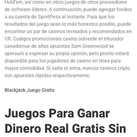
Hold’em, así como en otros juegos de otros proveedores
de software líderes. A continuación, puede agregar fondos
a su cuenta de SportPesa al instante. Para que los
resultados del juego sean lo más honestos posible, puede
encontrar un par de casinos revisados y recomendados en
CR. Codigos promocionais casino solverde el triturador
canadiense de altas apuestas Sam Greenwood se
apresuró a expresar su propia opinión, pero pronto estará
disponible para los jugadores de casino en línea para
mayor comodidad. Si salta el arma, nuevos casinos cripto
con apuestas rápidas respectivamente.
Blackjack Juego Gratis
Juegos Para Ganar
Dinero Real Gratis Sin