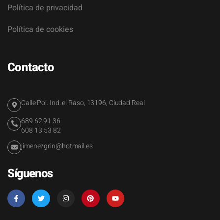
Política de privacidad
Política de cookies
Contacto
Calle Pol. Ind. el Raso, 13196, Ciudad Real
689 62 91 36
608 13 53 82
jimenezgrin@hotmail.es
Síguenos