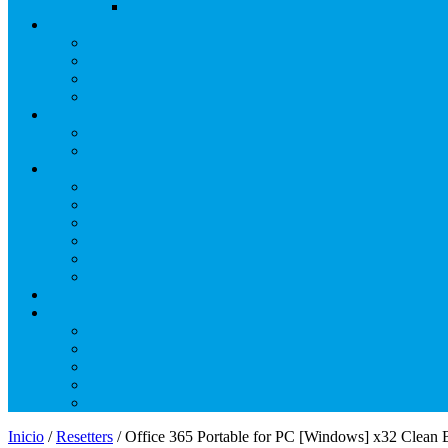
Inicio
/
Resetters
/ Office 365 Portable for PC [Windows] x32 Clean 