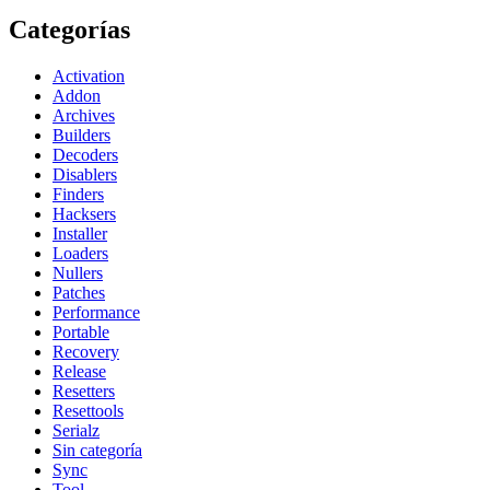
Categorías
Activation
Addon
Archives
Builders
Decoders
Disablers
Finders
Hacksers
Installer
Loaders
Nullers
Patches
Performance
Portable
Recovery
Release
Resetters
Resettools
Serialz
Sin categoría
Sync
Tool