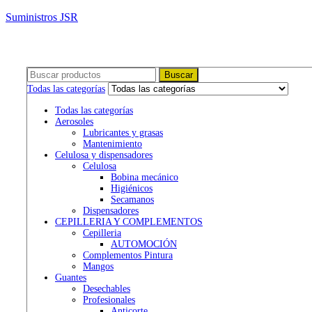
Suministros JSR
Buscar:
Buscar
Todas las categorías
Todas las categorías
Aerosoles
Lubricantes y grasas
Mantenimiento
Celulosa y dispensadores
Celulosa
Bobina mecánico
Higiénicos
Secamanos
Dispensadores
CEPILLERIA Y COMPLEMENTOS
Cepilleria
AUTOMOCIÓN
Complementos Pintura
Mangos
Guantes
Desechables
Profesionales
Anticorte