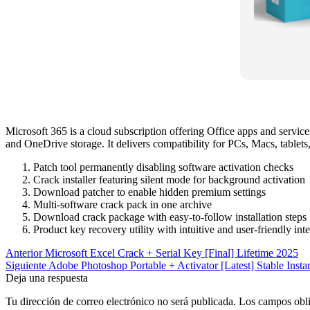
Microsoft 365 is a cloud subscription offering Office apps and servic
and OneDrive storage. It delivers compatibility for PCs, Macs, tablets,
Patch tool permanently disabling software activation checks
Crack installer featuring silent mode for background activation
Download patcher to enable hidden premium settings
Multi-software crack pack in one archive
Download crack package with easy-to-follow installation steps
Product key recovery utility with intuitive and user-friendly int
Navegación
Anterior
Microsoft Excel Crack + Serial Key [Final] Lifetime 2025
Siguiente
Adobe Photoshop Portable + Activator [Latest] Stable Insta
de
Deja una respuesta
entradas
Tu dirección de correo electrónico no será publicada.
Los campos obli