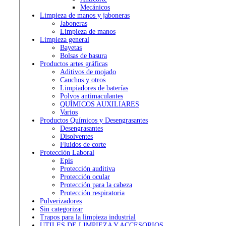
Mecánicos
Limpieza de manos y jaboneras
Jaboneras
Limpieza de manos
Limpieza general
Bayetas
Bolsas de basura
Productos artes gráficas
Aditivos de mojado
Cauchos y otros
Limpiadores de baterías
Polvos antimaculantes
QUÍMICOS AUXILIARES
Varios
Productos Químicos y Desengrasantes
Desengrasantes
Disolventes
Fluidos de corte
Protección Laboral
Epis
Protección auditiva
Protección ocular
Protección para la cabeza
Protección respiratoria
Pulverizadores
Sin categorizar
Trapos para la limpieza industrial
UTILES DE LIMPIEZA Y ACCESORIOS