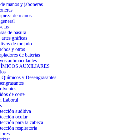
de manos y jaboneras
oneras
pieza de manos
general
etas
sas de basura
artes gráficas
tivos de mojado
chos y otros
piadores de baterías
vos antimaculantes
ÍMICOS AUXILIARES
ios
 Químicos y Desengrasantes
engrasantes
olventes
idos de corte
n Laboral
s
tección auditiva
tección ocular
tección para la cabeza
tección respiratoria
dores
orizar