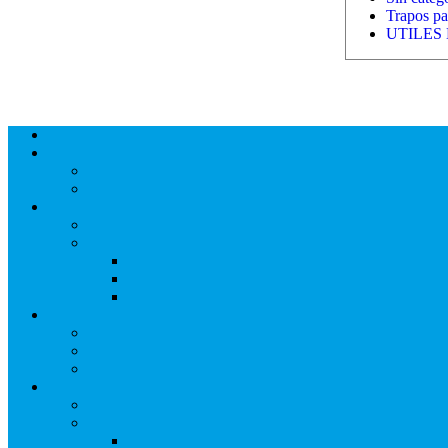
Trapos par
UTILES