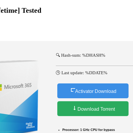
fetime] Tested
🔍 Hash-sum: %DHASH%
🕓 Last update: %DDATE%
Activator Download
Download Torrent
Processor:
1 GHz CPU for bypass