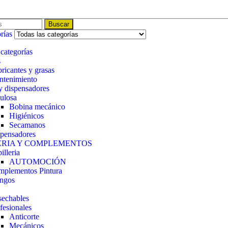
Buscar
rías
 categorías
s
ricantes y grasas
tenimiento
y dispensadores
ulosa
Bobina mecánico
Higiénicos
Secamanos
pensadores
ERIA Y COMPLEMENTOS
illeria
AUTOMOCIÓN
plementos Pintura
ngos
echables
fesionales
Anticorte
Mecánicos