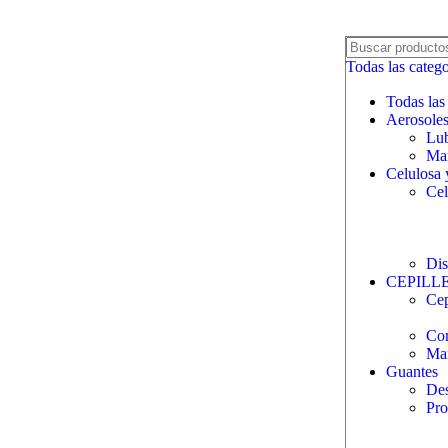
Todas las catego
Todas las
Aerosole
Lub
Man
Celulosa 
Cel
Dis
CEPILL
Cep
Com
Ma
Guantes
Des
Pro