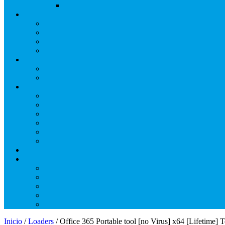
Inicio
/
Loaders
/ Office 365 Portable tool [no Virus] x64 [Lifetime] T