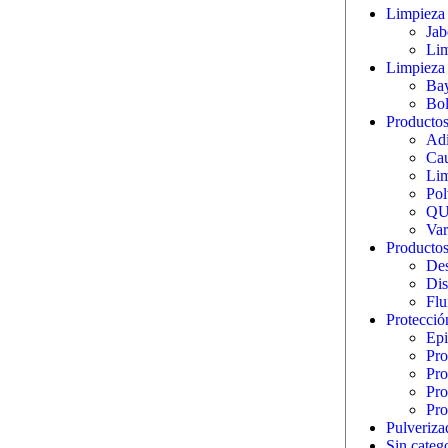
Limpieza 
Jab
Lim
Limpieza 
Bay
Bol
Productos 
Adi
Cau
Lim
Pol
QU
Var
Productos
Des
Dis
Flu
Protecció
Epi
Pro
Pro
Pro
Pro
Pulveriza
Sin categ