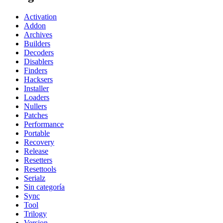
Activation
Addon
Archives
Builders
Decoders
Disablers
Finders
Hacksers
Installer
Loaders
Nullers
Patches
Performance
Portable
Recovery
Release
Resetters
Resettools
Serialz
Sin categoría
Sync
Tool
Trilogy
Version