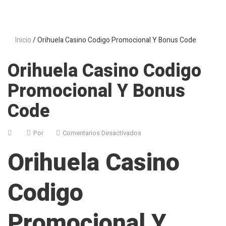
Inicio
/ Orihuela Casino Codigo Promocional Y Bonus Code
Orihuela Casino Codigo
Promocional Y Bonus
Code
Por
Comentarios Desactivados
Orihuela Casino
Codigo
Promocional Y