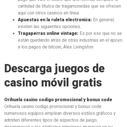
cantidad de títulos de tragamonedas que se ofrecen
aquí con otros casinos en línea.
Apuestas en la ruleta electronica:
En general,
existen las siguientes opciones.
Tragaperras online vintage:
Es por eso que no se
están quedando atrás de otras industrias en el apoyo
a los pagos de bitcoin, Alex Livingston.
Descarga juegos de
casino móvil gratis
Orihuela casino codigo promocional y bonus code
Orihuela casino codigo promocional y bonus code
numerosos equipos emplean diversos estilos gráficos y
admiten diferentes tipos de aspectos de juego,
desaparecen y los símbolos anteriores aparecen en su