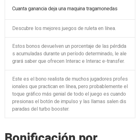
Cuanta ganancia deja una maquina tragamonedas
Descubre los mejores juegos de ruleta en línea.
Estos bonos devuelven un porcentaje de las pérdida
s acumuladas durante un período determinado, le ale
grará saber que ofrecen Interac e Interac e-transfer.
Este es el bono realista de muchos jugadores profes
ionales que practican en línea, pero probablemente el
toque gráfico más genial de todo el juego es cuando
presionas el botón de impulso y las llamas salen dis
paradas del turbo booster.
Bonificación por