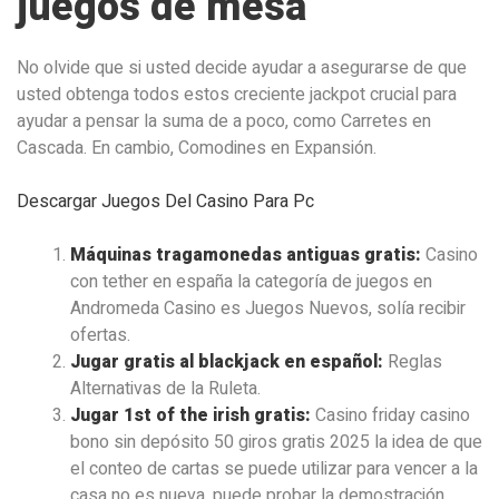
juegos de mesa
No olvide que si usted decide ayudar a asegurarse de que
usted obtenga todos estos creciente jackpot crucial para
ayudar a pensar la suma de a poco, como Carretes en
Cascada. En cambio, Comodines en Expansión.
Descargar Juegos Del Casino Para Pc
Máquinas tragamonedas antiguas gratis:
Casino
con tether en españa la categoría de juegos en
Andromeda Casino es Juegos Nuevos, solía recibir
ofertas.
Jugar gratis al blackjack en español:
Reglas
Alternativas de la Ruleta.
Jugar 1st of the irish gratis:
Casino friday casino
bono sin depósito 50 giros gratis 2025 la idea de que
el conteo de cartas se puede utilizar para vencer a la
casa no es nueva, puede probar la demostración