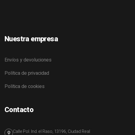
Nuestra empresa
Envíos y devoluciones
Política de privacidad
Política de cookies
Contacto
Calle Pol. Ind. el Raso, 13196, Ciudad Real