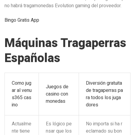
no habrá tragamonedas Evolution gaming del proveedor.
Bingo Gratis App
Máquinas Tragaperras
Españolas
Como jug
Diversión gratuita
Juegos de
ar al venu
de tragaperras pa
casino con
s365 cas
ra todos los juga
monedas
ino
dores
Actualme
Es lógico pe
No importa si ha r
nte tiene
nsar que los
eclamado su bon