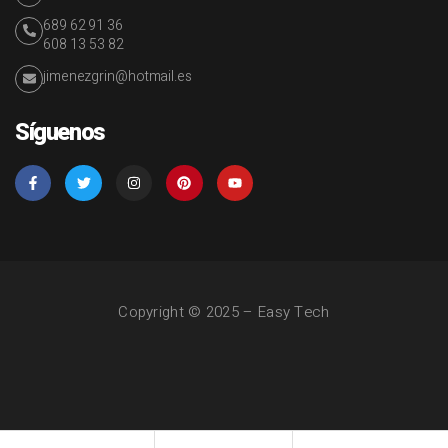
689 62 91 36
608 13 53 82
jimenezgrin@hotmail.es
Síguenos
Copyright © 2025 – Easy Tech