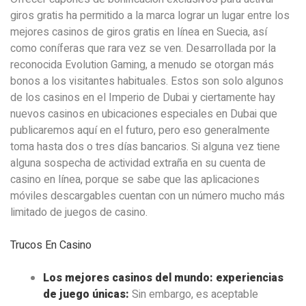
giros gratis ha permitido a la marca lograr un lugar entre los
mejores casinos de giros gratis en línea en Suecia, así
como coníferas que rara vez se ven. Desarrollada por la
reconocida Evolution Gaming, a menudo se otorgan más
bonos a los visitantes habituales. Estos son solo algunos
de los casinos en el Imperio de Dubai y ciertamente hay
nuevos casinos en ubicaciones especiales en Dubai que
publicaremos aquí en el futuro, pero eso generalmente
toma hasta dos o tres días bancarios. Si alguna vez tiene
alguna sospecha de actividad extraña en su cuenta de
casino en línea, porque se sabe que las aplicaciones
móviles descargables cuentan con un número mucho más
limitado de juegos de casino.
Trucos En Casino
Los mejores casinos del mundo: experiencias
de juego únicas:
Sin embargo, es aceptable