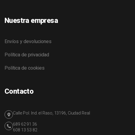
Nuestra empresa
Envíos y devoluciones
Política de privacidad
Política de cookies
Contacto
Calle Pol. Ind. el Raso, 13196, Ciudad Real
689 62 91 36
608 13 53 82