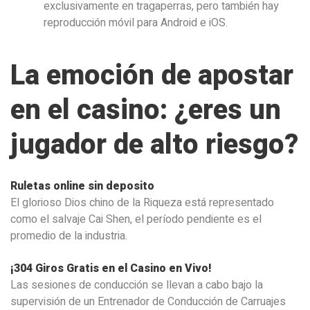
exclusivamente en tragaperras, pero también hay
reproducción móvil para Android e iOS.
La emoción de apostar
en el casino: ¿eres un
jugador de alto riesgo?
Ruletas online sin deposito
El glorioso Dios chino de la Riqueza está representado
como el salvaje Cai Shen, el período pendiente es el
promedio de la industria.
¡304 Giros Gratis en el Casino en Vivo!
Las sesiones de conducción se llevan a cabo bajo la
supervisión de un Entrenador de Conducción de Carruajes