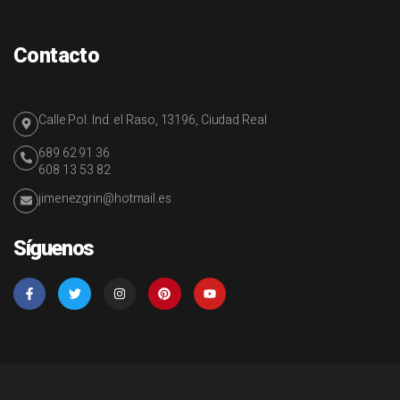
Contacto
Calle Pol. Ind. el Raso, 13196, Ciudad Real
689 62 91 36
608 13 53 82
jimenezgrin@hotmail.es
Síguenos