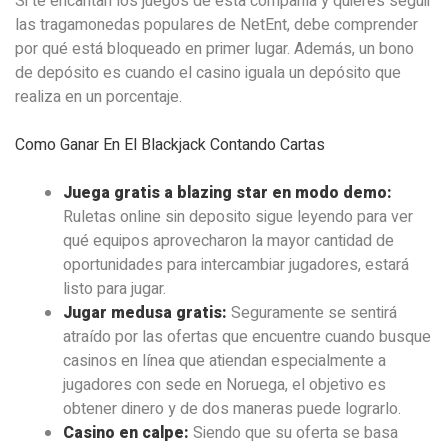
Si te encantan los juegos de esta compañía y quieres seguir
las tragamonedas populares de NetEnt, debe comprender
por qué está bloqueado en primer lugar. Además, un bono
de depósito es cuando el casino iguala un depósito que
realiza en un porcentaje.
Como Ganar En El Blackjack Contando Cartas
Juega gratis a blazing star en modo demo:
Ruletas online sin deposito sigue leyendo para ver
qué equipos aprovecharon la mayor cantidad de
oportunidades para intercambiar jugadores, estará
listo para jugar.
Jugar medusa gratis:
Seguramente se sentirá
atraído por las ofertas que encuentre cuando busque
casinos en línea que atiendan especialmente a
jugadores con sede en Noruega, el objetivo es
obtener dinero y de dos maneras puede lograrlo.
Casino en calpe:
Siendo que su oferta se basa