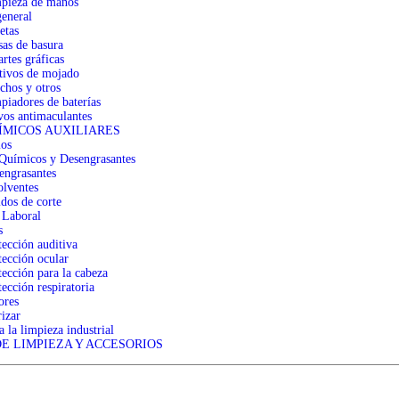
pieza de manos
eneral
etas
sas de basura
rtes gráficas
tivos de mojado
chos y otros
piadores de baterías
vos antimaculantes
ÍMICOS AUXILIARES
ios
Químicos y Desengrasantes
engrasantes
olventes
idos de corte
 Laboral
s
tección auditiva
tección ocular
tección para la cabeza
ección respiratoria
ores
izar
 la limpieza industrial
DE LIMPIEZA Y ACCESORIOS