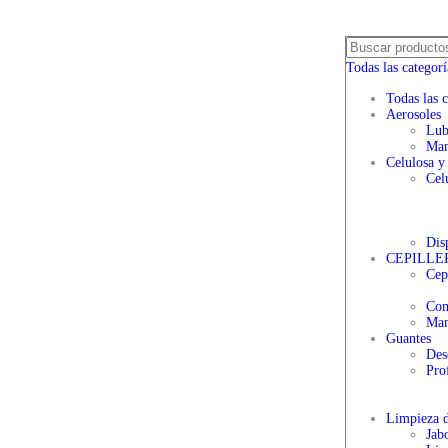
Todas las categorí
Todas las c
Aerosoles
Lub
Man
Celulosa y
Cel
Dis
CEPILLE
Cepi
Com
Man
Guantes
Des
Pro
Limpieza d
Jab