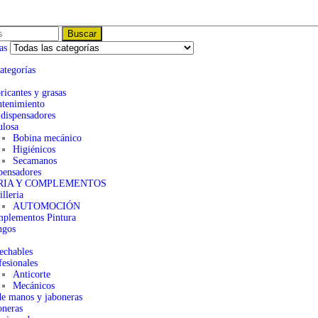
Buscar
as
ategorías
ricantes y grasas
tenimiento
 dispensadores
ulosa
Bobina mecánico
Higiénicos
Secamanos
pensadores
RIA Y COMPLEMENTOS
lleria
AUTOMOCIÓN
plementos Pintura
gos
echables
fesionales
Anticorte
Mecánicos
e manos y jaboneras
oneras