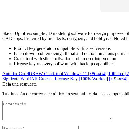
SketchUp offers simple 3D modeling software for design purposes. Ske
CAD apps. Preferred by architects, designers, and hobbyists. Noted fo
Product key generator compatible with latest versions
Patch download removing all trial and demo limitations perman
Crack tool with silent activation and no user intervention
License key recovery software with backup capabilities
Anterior
CorelDRAW Crack tool Windows 11 [x86-x64] [Lifetime] 
Siguiente
WinRAR Crack + License Key [100% Worked] [x32-x64] Li
Deja una respuesta
Tu dirección de correo electrónico no será publicada.
Los campos obli