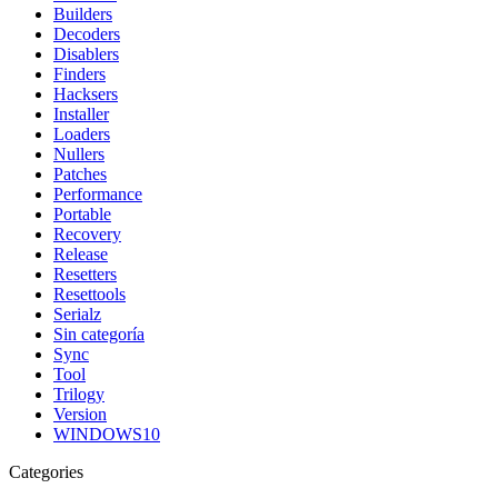
Builders
Decoders
Disablers
Finders
Hacksers
Installer
Loaders
Nullers
Patches
Performance
Portable
Recovery
Release
Resetters
Resettools
Serialz
Sin categoría
Sync
Tool
Trilogy
Version
WINDOWS10
Categories