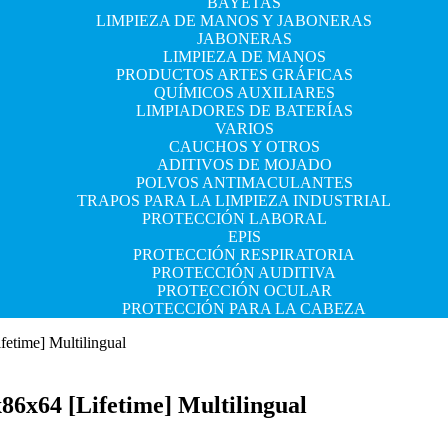
BAYETAS
LIMPIEZA DE MANOS Y JABONERAS
JABONERAS
LIMPIEZA DE MANOS
PRODUCTOS ARTES GRÁFICAS
QUÍMICOS AUXILIARES
LIMPIADORES DE BATERÍAS
VARIOS
CAUCHOS Y OTROS
ADITIVOS DE MOJADO
POLVOS ANTIMACULANTES
TRAPOS PARA LA LIMPIEZA INDUSTRIAL
PROTECCIÓN LABORAL
EPIS
PROTECCIÓN RESPIRATORIA
PROTECCIÓN AUDITIVA
PROTECCIÓN OCULAR
PROTECCIÓN PARA LA CABEZA
etime] Multilingual
6x64 [Lifetime] Multilingual