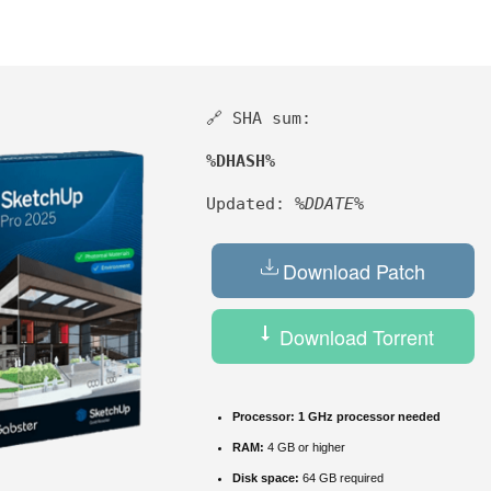
🔗 SHA sum:
%DHASH%
Updated:
%DDATE%
Download Patch
Download Torrent
Processor:
1 GHz processor needed
RAM:
4 GB or higher
Disk space:
64 GB required