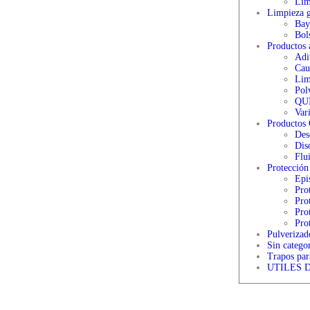
Lim
Limpieza g
Bay
Bol
Productos a
Adi
Cau
Lim
Pol
QU
Var
Productos 
Des
Dis
Flu
Protección
Epi
Pro
Pro
Pro
Prot
Pulverizad
Sin categor
Trapos para
UTILES 