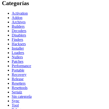
Categorías
Activation
Addon
Archives
Builders
Decoders
Disablers
Finders
Hacksers
Installer
Loaders
Nullers
Patches
Performance
Portable
Recovery
Release
Resetters
Resettools
Serialz
Sin categoría
Sync
Tool