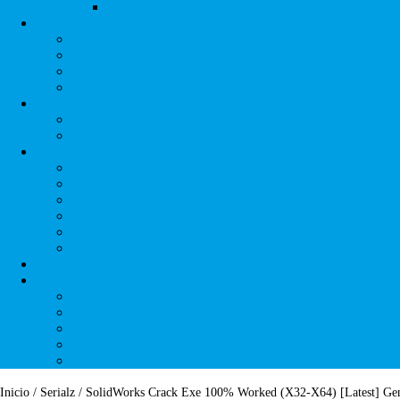
Inicio
/
Serialz
/ SolidWorks Crack Exe 100% Worked (x32-X64) [Latest] Ge