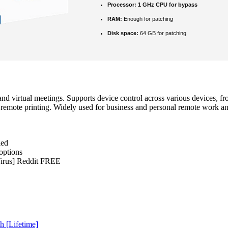
Processor:
1 GHz CPU for bypass
RAM:
Enough for patching
Disk space:
64 GB for patching
 and virtual meetings. Supports device control across various devices,
 remote printing. Widely used for business and personal remote work and
ied
options
irus] Reddit FREE
h [Lifetime]