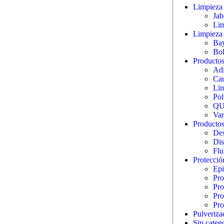
Limpieza 
Jab
Lim
Limpieza 
Bay
Bol
Productos 
Adi
Cau
Lim
Pol
QU
Var
Productos
Des
Dis
Flu
Protecció
Epi
Pro
Pro
Pro
Pro
Pulveriza
Sin categ