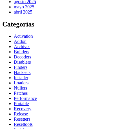
agosto 2025
mayo 2025
abril 2025
Categorías
Activation
Addon
Archives
Builders
Decoders
Disablers
Finders
Hacksers
Installer
Loaders
Nullers
Patches
Performance
Portable
Recovery
Release
Resetters
Resettools