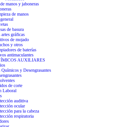
de manos y jaboneras
oneras
pieza de manos
general
etas
sas de basura
artes gráficas
tivos de mojado
chos y otros
piadores de baterías
vos antimaculantes
ÍMICOS AUXILIARES
ios
 Químicos y Desengrasantes
engrasantes
olventes
idos de corte
n Laboral
s
tección auditiva
tección ocular
tección para la cabeza
tección respiratoria
dores
orizar