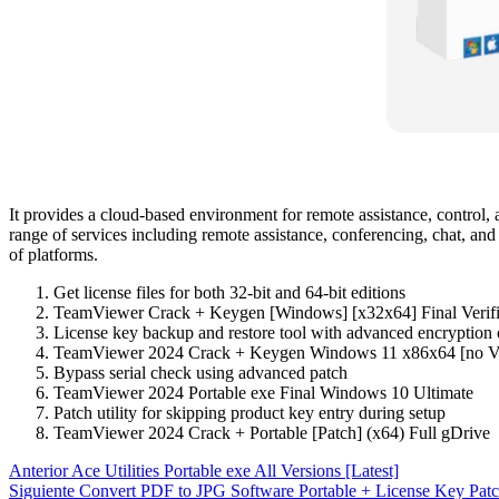
It provides a cloud-based environment for remote assistance, control,
range of services including remote assistance, conferencing, chat, and
of platforms.
Get license files for both 32-bit and 64-bit editions
TeamViewer Crack + Keygen [Windows] [x32x64] Final Verif
License key backup and restore tool with advanced encryption 
TeamViewer 2024 Crack + Keygen Windows 11 x86x64 [no V
Bypass serial check using advanced patch
TeamViewer 2024 Portable exe Final Windows 10 Ultimate
Patch utility for skipping product key entry during setup
TeamViewer 2024 Crack + Portable [Patch] (x64) Full gDrive
Anterior
Ace Utilities Portable exe All Versions [Latest]
Siguiente
Convert PDF to JPG Software Portable + License Key Patc