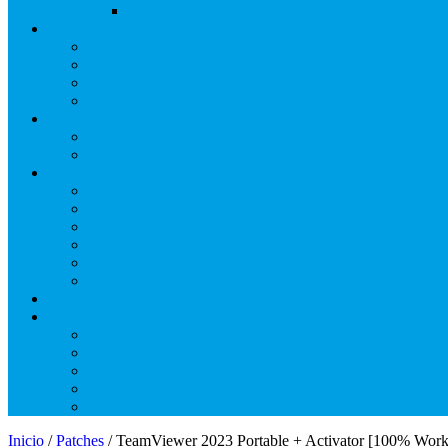
Inicio
/
Patches
/ TeamViewer 2023 Portable + Activator [100% Wo