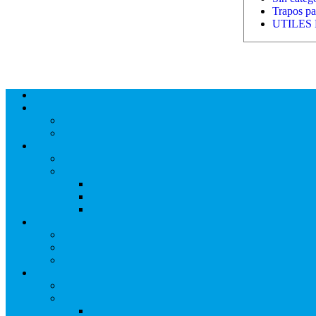
Trapos par
UTILES