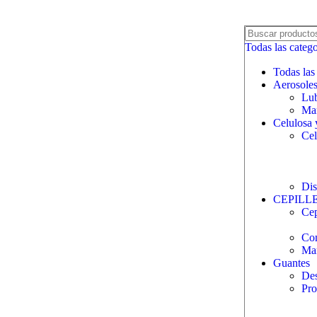
Todas las catego
Todas las
Aerosole
Lub
Man
Celulosa 
Cel
Dis
CEPILL
Cep
Com
Ma
Guantes
Des
Pro