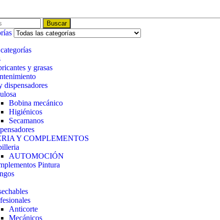
Buscar
rías
 categorías
s
ricantes y grasas
tenimiento
y dispensadores
ulosa
Bobina mecánico
Higiénicos
Secamanos
pensadores
ERIA Y COMPLEMENTOS
illeria
AUTOMOCIÓN
plementos Pintura
ngos
echables
fesionales
Anticorte
Mecánicos