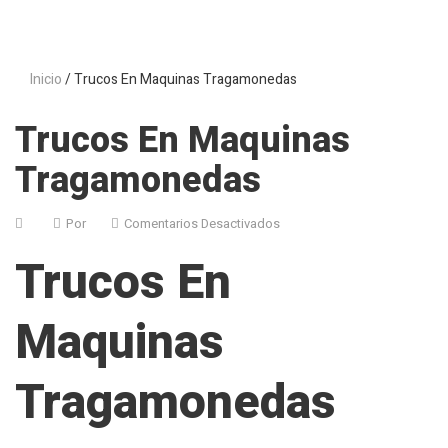
Inicio
/ Trucos En Maquinas Tragamonedas
Trucos En Maquinas
Tragamonedas
Por
Comentarios Desactivados
Trucos En
Maquinas
Tragamonedas