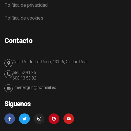
Política de privacidad
Política de cookies
Contacto
Calle Pol. Ind. el Raso, 13196, Ciudad Real
689 62 91 36
608 13 53 82
jimenezgrin@hotmail.es
Síguenos