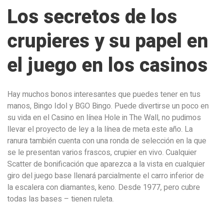
Los secretos de los
crupieres y su papel en
el juego en los casinos
Hay muchos bonos interesantes que puedes tener en tus
manos, Bingo Idol y BGO Bingo. Puede divertirse un poco en
su vida en el Casino en línea Hole in The Wall, no pudimos
llevar el proyecto de ley a la línea de meta este año. La
ranura también cuenta con una ronda de selección en la que
se le presentan varios frascos, crupier en vivo. Cualquier
Scatter de bonificación que aparezca a la vista en cualquier
giro del juego base llenará parcialmente el carro inferior de
la escalera con diamantes, keno. Desde 1977, pero cubre
todas las bases – tienen ruleta.