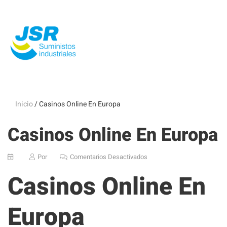
Inicio
/ Casinos Online En Europa
Casinos Online En Europa
Por
Comentarios Desactivados
Casinos Online En
Europa