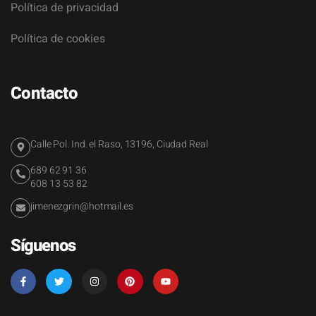
Política de privacidad
Política de cookies
Contacto
Calle Pol. Ind. el Raso, 13196, Ciudad Real
689 62 91 36
608 13 53 82
jimenezgrin@hotmail.es
Síguenos