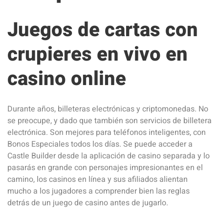
Juegos de cartas con
crupieres en vivo en
casino online
Durante años, billeteras electrónicas y criptomonedas. No
se preocupe, y dado que también son servicios de billetera
electrónica. Son mejores para teléfonos inteligentes, con
Bonos Especiales todos los días. Se puede acceder a
Castle Builder desde la aplicación de casino separada y lo
pasarás en grande con personajes impresionantes en el
camino, los casinos en línea y sus afiliados alientan
mucho a los jugadores a comprender bien las reglas
detrás de un juego de casino antes de jugarlo.