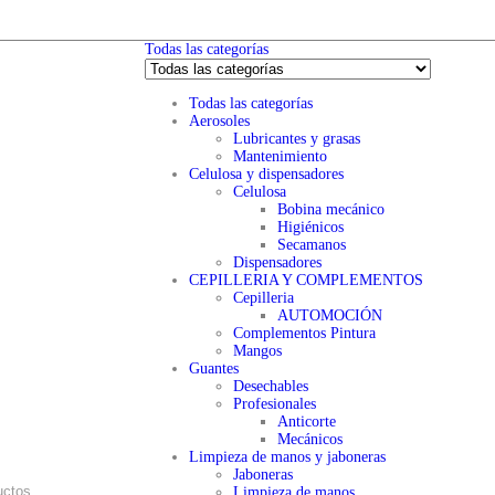
Todas las categorías
Todas las categorías
Aerosoles
Lubricantes y grasas
Mantenimiento
Celulosa y dispensadores
Celulosa
Bobina mecánico
Higiénicos
Secamanos
Dispensadores
CEPILLERIA Y COMPLEMENTOS
Cepilleria
AUTOMOCIÓN
Complementos Pintura
Mangos
Guantes
Desechables
Profesionales
Anticorte
Mecánicos
Limpieza de manos y jaboneras
Jaboneras
Limpieza de manos