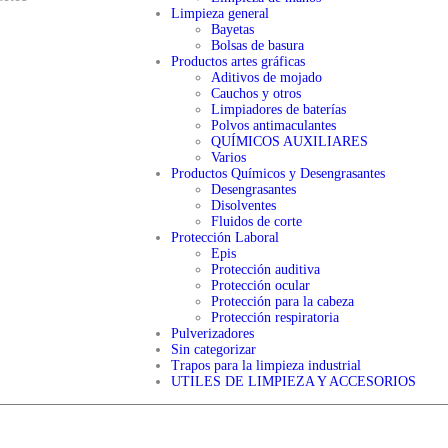
Limpieza general
Bayetas
Bolsas de basura
Productos artes gráficas
Aditivos de mojado
Cauchos y otros
Limpiadores de baterías
Polvos antimaculantes
QUÍMICOS AUXILIARES
Varios
Productos Químicos y Desengrasantes
Desengrasantes
Disolventes
Fluidos de corte
Protección Laboral
Epis
Protección auditiva
Protección ocular
Protección para la cabeza
Protección respiratoria
Pulverizadores
Sin categorizar
Trapos para la limpieza industrial
UTILES DE LIMPIEZA Y ACCESORIOS