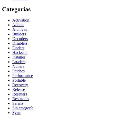
Categorías
Activation
Addon
Archives
Builders
Decoders
Disablers
Finders
Hacksers
Installer
Loaders
Nullers
Patches
Performance
Portable
Recovery
Release
Resetters
Resettools
Serialz
Sin categoría
Sync