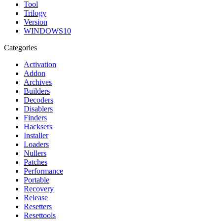
Tool
Trilogy
Version
WINDOWS10
Categories
Activation
Addon
Archives
Builders
Decoders
Disablers
Finders
Hacksers
Installer
Loaders
Nullers
Patches
Performance
Portable
Recovery
Release
Resetters
Resettools